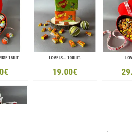
RISE 15ШТ
LOVE IS... 100ШТ.
LOV
0€
19.00€
29