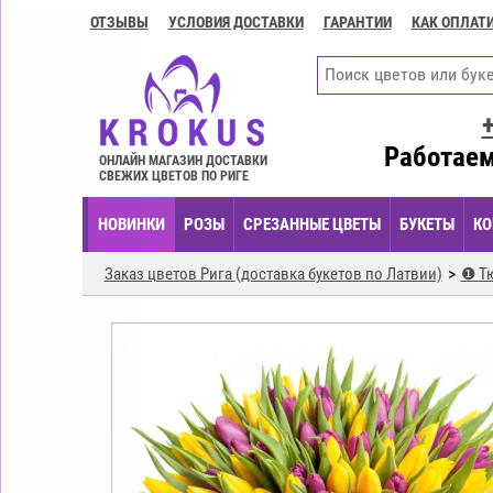
ОТЗЫВЫ
УСЛОВИЯ ДОСТАВКИ
ГАРАНТИИ
КАК ОПЛАТ
Контакты
Условия
доставки
ГАРАНТИИ
Работаем
ОНЛАЙН МАГАЗИН ДОСТАВКИ
СВЕЖИХ ЦВЕТОВ ПО РИГЕ
Как
оплатить?
НОВИНКИ
РОЗЫ
СРЕЗАННЫЕ ЦВЕТЫ
БУКЕТЫ
КО
Как
оформить
Заказ цветов Рига (доставка букетов по Латвии)
❶ Т
заказ?