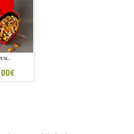
E IS...
.00€