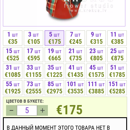
1
3
5
7
9
11
шт
шт
шт
шт
шт
шт
€35
€105
€175
€245
€315
€385
15
17
19
21
23
25
шт
шт
шт
шт
шт
шт
€525
€595
€665
€735
€805
€875
31
33
35
41
45
51
шт
шт
шт
шт
шт
шт
€1085
€1155
€1225
€1435
€1575
€1785
55
73
85
101
111
151
шт
шт
шт
шт
шт
шт
€1925
€2555
€2975
€3535
€3885
€5285
ЦВЕТОВ В БУКЕТЕ:
€175
В ДАННЫЙ МОМЕНТ ЭТОГО ТОВАРА НЕТ В