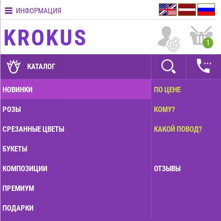
ИНФОРМАЦИЯ
Контакты
KROKUS
Условия
1
доставки
ГАРАНТИИ
КАТАЛОГ
Как
НОВИНКИ
ПО ЦЕНЕ
оплатить?
РОЗЫ
КОМУ?
Как
оформить
СРЕЗАННЫЕ ЦВЕТЫ
КАКОЙ ПОВОД?
заказ?
БУКЕТЫ
КОМПОЗИЦИИ
ОТЗЫВЫ
ПРЕМИУМ
ПОДАРКИ