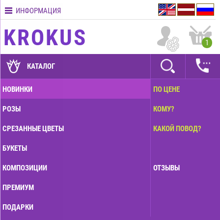
ИНФОРМАЦИЯ
Контакты
KROKUS
Условия
1
доставки
ГАРАНТИИ
КАТАЛОГ
Как
НОВИНКИ
ПО ЦЕНЕ
оплатить?
РОЗЫ
КОМУ?
Как
оформить
СРЕЗАННЫЕ ЦВЕТЫ
КАКОЙ ПОВОД?
заказ?
БУКЕТЫ
КОМПОЗИЦИИ
ОТЗЫВЫ
ПРЕМИУМ
ПОДАРКИ