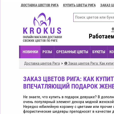
ДОСТАВКА ЦВЕТОВ РИГА
КУПИТЬ ЦВЕТЫ РИГА
ЗАКАЗ Ц
Доставка
цветов
Рига
Купить
цветы
Работаем
ОНЛАЙН МАГАЗИН ДОСТАВКИ
Рига
СВЕЖИХ ЦВЕТОВ ПО РИГЕ
Заказ
НОВИНКИ
РОЗЫ
СРЕЗАННЫЕ ЦВЕТЫ
БУКЕТЫ
КО
цветов
Рига
Доставка цветов Рига
❶ Заказ цветов Рига: Как куп
Цветочные
композиции
ЗАКАЗ ЦВЕТОВ РИГА: КАК КУПИ
Рига
ВПЕЧАТЛЯЮЩИЙ ПОДАРОК ЖЕНЕ
Экспресс
доставка
Не знаете, что купить в подарок девушке? В допол
цветов
очень популярный элемент декора модной женской
Рига
Нередко юбилейную корзину с цветами или прочие
флористические шедевры преподносят в качестве 
Купить