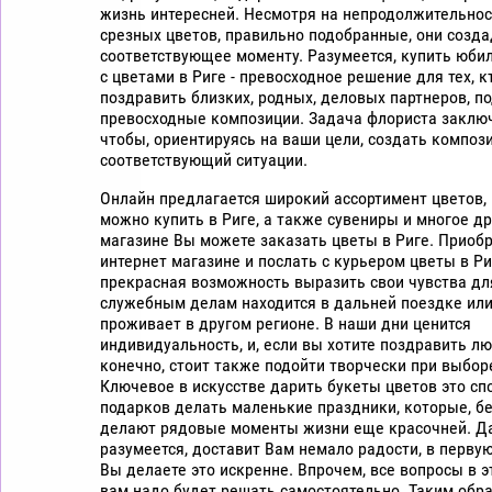
жизнь интересней. Несмотря на непродолжительнос
срезных цветов, правильно подобранные, они созда
соответствующее моменту. Разумеется, купить юби
с цветами в Риге - превосходное решение для тех, 
поздравить близких, родных, деловых партнеров, п
превосходные композиции. Задача флориста заключ
чтобы, ориентируясь на ваши цели, создать композ
соответствующий ситуации.
Онлайн предлагается широкий ассортимент цветов,
можно купить в Риге, а также сувениры и многое др
магазине Вы можете заказать цветы в Риге. Приобр
интернет магазине и послать с курьером цветы в Ри
прекрасная возможность выразить свои чувства для
служебным делам находится в дальней поездке или
проживает в другом регионе. В наши дни ценится
индивидуальность, и, если вы хотите поздравить л
конечно, стоит также подойти творчески при выбор
Ключевое в искусстве дарить букеты цветов это сп
подарков делать маленькие праздники, которые, бе
делают рядовые моменты жизни еще красочней. Да
разумеется, доставит Вам немало радости, в перву
Вы делаете это искренне. Впрочем, все вопросы в э
вам надо будет решать самостоятельно. Таким обра