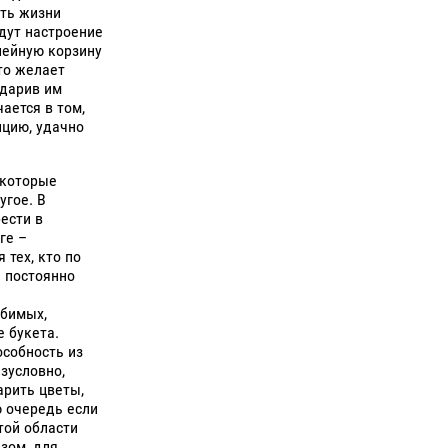
ть жизни
дут настроение
лейную корзину
кто желает
одарив им
ается в том,
ицию, удачно
 которые
угое. В
ести в
ге –
 тех, кто по
 постоянно
юбимых,
е букета.
особность из
зусловно,
рить цветы,
ю очередь если
той области
зом, для