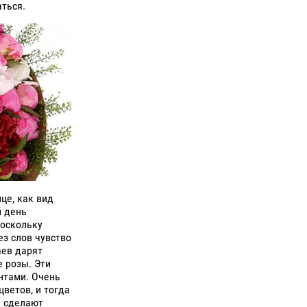
аться.
це, как вид
й день
поскольку
ез слов чувство
ев дарят
е розы. Эти
нтами. Очень
ветов, и тогда
е сделают