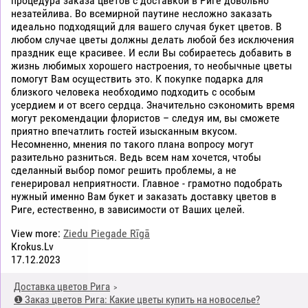
процедура заказа цветов с доставкой в Риге довольно
незатейлива. Во всемирной паутине несложно заказать
идеально подходящий для вашего случая букет цветов. В
любом случае цветы должны делать любой без исключения
праздник еще красивее. И если Вы собираетесь добавить в
жизнь любимых хорошего настроения, то необычные цветы
помогут Вам осуществить это. К покупке подарка для
близкого человека необходимо подходить с особым
усердием и от всего сердца. Значительно сэкономить время
могут рекомендации флористов – следуя им, вы сможете
приятно впечатлить гостей изысканным вкусом.
Несомненно, мнения по такого плана вопросу могут
разительно разниться. Ведь всем нам хочется, чтобы
сделанный выбор помог решить проблемы, а не
генерировал неприятности. Главное - грамотно подобрать
нужный именно Вам букет и заказать доставку цветов в
Риге, естественно, в зависимости от Ваших целей.
View more:
Ziedu Piegade Rīgā
Krokus.Lv
17.12.2023
Доставка цветов Рига
❶ Заказ цветов Рига: Какие цветы купить на новоселье?