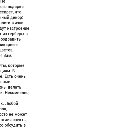
 Не
кого подарка
секрет, что
чный декор:
ности жизни
дут настроение
т из герберы в
поздравить
 шикарные
цветов,
г Вам.
уты, которые
циям. В
е. Есть очень
льные
жны делать
й. Несомненно,
ик. Любой
рок,
росто не может
ногие аспекты,
ко обсудить в