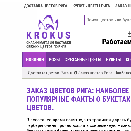
ДОСТАВКА ЦВЕТОВ РИГА
КУПИТЬ ЦВЕТЫ РИГА
ЗАКАЗ Ц
Доставка
цветов
Рига
Купить
цветы
Работаем
ОНЛАЙН МАГАЗИН ДОСТАВКИ
Рига
СВЕЖИХ ЦВЕТОВ ПО РИГЕ
Заказ
НОВИНКИ
РОЗЫ
СРЕЗАННЫЕ ЦВЕТЫ
БУКЕТЫ
КО
цветов
Рига
Доставка цветов Рига
❶ Заказ цветов Рига: Наиболее
Цветочные
композиции
ЗАКАЗ ЦВЕТОВ РИГА: НАИБОЛЕЕ
Рига
ПОПУЛЯРНЫЕ ФАКТЫ О БУКЕТАХ
Экспресс
ЦВЕТОВ.
доставка
цветов
Рига
В последнее время понятно, что традиция дарить бу
герберы очень прочно вошла в современную жизнь
Купить
букеты цветов близким людям всегда приятно и не