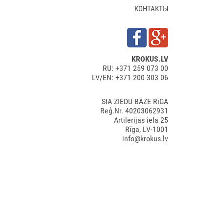
КОНТАКТЫ
KROKUS.LV
RU: +371 259 073 00
LV/EN: +371 200 303 06
SIA ZIEDU BĀZE RīGA
Reģ.Nr. 40203062931
Artilerijas iela 25
Rīga, LV-1001
info@krokus.lv