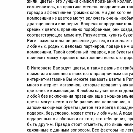
жили, цветы - это лучший символ признания коллег.
сомневайтесь, на практике степень воздействия та
гораздо эффективнее громких слов. Ни для кого не 
композиции из цветов могут включать очень необы
драгоценности или перья. Вопреки непродолжитель
срезных цветов, правильно подобранные, они созда
соответствующее моменту. Разумеется, купить буке
Риге - замечательное решение для тех, кто желает 
любимых, родных, деловых партнеров, подарив им
композиции. Такой особенный подарок, как букеты 
принесет массу хорошего настроения всем, кто доро
В Интернете Вас ждут цветы, а также разные атриб
прямо или косвенно относятся к праздничным ситуа
интернет-магазине Вы можете заказать цветы в Риг
много интернет магазинов, которые продают уника
цветочные композиции. В любом случае цветы дол
любой без исключения праздник еще эмоциональне
цветы могут нести в себе различное наполнение, а
запоминающиеся букеты цветов это всегда праздн
подарок, безусловно, может стать любимым. А пода
подаренный с любовью и от того, кто тебя ценит, п
быть другим. Правда стоит отметить, это лишь нем
связанные с данным вопросом. Все факторы не лег