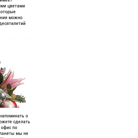
ими цветами
которые
ания можно
 десятилетий
 напоминать о
можете сделать
 офис по
планеты мы не