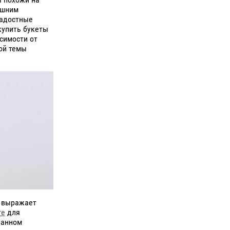
ишним
радостные
купить букеты
симости от
ой темы
о выражает
ге
для
ванном