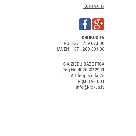
КОНТАКТЫ
KROKUS.LV
RU: +371 259 073 00
LV/EN: +371 200 303 06
SIA ZIEDU BĀZE RīGA
Reģ.Nr. 40203062931
Artilerijas iela 25
Rīga, LV-1001
info@krokus.lv