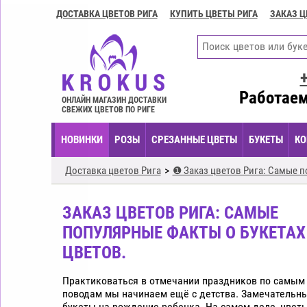
ДОСТАВКА ЦВЕТОВ РИГА
КУПИТЬ ЦВЕТЫ РИГА
ЗАКАЗ Ц
Доставка
цветов
Рига
Купить
цветы
Работаем
ОНЛАЙН МАГАЗИН ДОСТАВКИ
Рига
СВЕЖИХ ЦВЕТОВ ПО РИГЕ
Заказ
НОВИНКИ
РОЗЫ
СРЕЗАННЫЕ ЦВЕТЫ
БУКЕТЫ
КО
цветов
Рига
Доставка цветов Рига
❶ Заказ цветов Рига: Самые п
Цветочные
композиции
ЗАКАЗ ЦВЕТОВ РИГА: САМЫЕ
Рига
ПОПУЛЯРНЫЕ ФАКТЫ О БУКЕТАХ
Экспресс
ЦВЕТОВ.
доставка
цветов
Рига
Практиковаться в отмечании праздников по самым
поводам мы начинаем ещё с детства. Замечательны
Купить
букеты на рождение ребенка. На самом деле, цвет