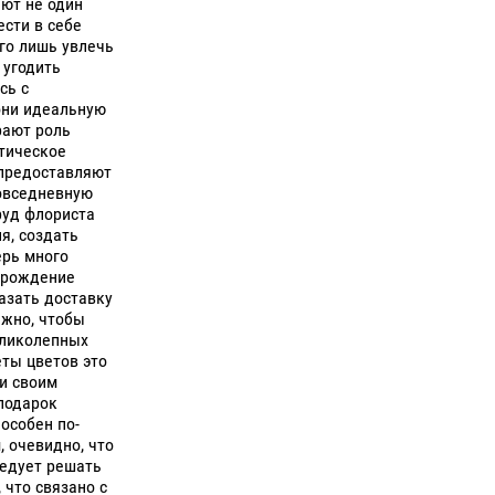
ают не один
ести в себе
его лишь увлечь
 угодить
сь с
они идеальную
рают роль
тическое
 предоставляют
овседневную
руд флориста
я, создать
ерь много
а рождение
азать доставку
ажно, чтобы
еликолепных
ты цветов это
 и своим
подарок
особен по-
 очевидно, что
ледует решать
 что связано с