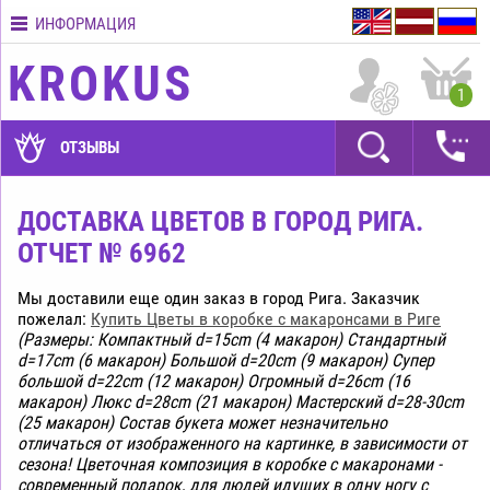
ИНФОРМАЦИЯ
Контакты
KROKUS
Условия
1
доставки
ГАРАНТИИ
ОТЗЫВЫ
Как
оплатить?
ДОСТАВКА ЦВЕТОВ В ГОРОД РИГА.
ОТЧЕТ № 6962
Как
оформить
заказ?
Мы доставили еще один заказ в город Рига. Заказчик
пожелал:
Купить Цветы в коробке с макарoнcами в Риге
(Размеры: Компактный d=15cm (4 макарон) Стандартный
d=17cm (6 макарон) Большой d=20cm (9 макарон) Супер
большой d=22cm (12 макарон) Огромный d=26cm (16
макарон) Люкс d=28cm (21 макарон) Мастерский d=28-30cm
(25 макарон) Состав букета может незначительно
отличаться от изображенного на картинке, в зависимости от
сезона! Цветочная композиция в коробке с макаронами -
современный подарок, для людей идущих в одну ногу с