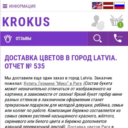
ИНФОРМАЦИЯ
Контакты
KROKUS
Условия
1
доставки
ГАРАНТИИ
ОТЗЫВЫ
Как
оплатить?
ДОСТАВКА ЦВЕТОВ В ГОРОД LATVIA.
ОТЧЕТ № 535
Как
оформить
заказ?
Мы доставили еще один заказ в город Latvia. Заказчик
пожелал:
Купить Гермини "Микс" в Риге
(Состав букета
может незначительно отличаться от изображенного на
картинке, в зависимости от сезона! Яркий букет гербер мини
разных оттенков в лаконичном оформлении станет
прекрасным подарком для молодой девушки, ребёнка, семьи
или коллег по работе. Композиция бережно составляется из
самых свежих растений насыщенного красного, жёлтого,
сиреневого или белого цвета и бережно дополняется
изящной перевязочной лентой)
.
Доставка цветов Рига
в