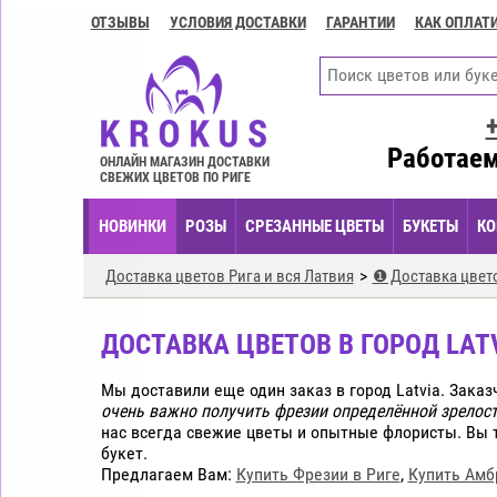
ОТЗЫВЫ
УСЛОВИЯ ДОСТАВКИ
ГАРАНТИИ
КАК ОПЛАТ
Контакты
Условия
доставки
ГАРАНТИИ
Работаем
ОНЛАЙН МАГАЗИН ДОСТАВКИ
СВЕЖИХ ЦВЕТОВ ПО РИГЕ
Как
оплатить?
НОВИНКИ
РОЗЫ
СРЕЗАННЫЕ ЦВЕТЫ
БУКЕТЫ
КО
Как
оформить
Доставка цветов Рига и вся Латвия
❶ Доставка цветов
заказ?
ДОСТАВКА ЦВЕТОВ В ГОРОД LATV
Мы доставили еще один заказ в город Latvia. Зака
очень важно получить фрезии определённой зрелост
нас всегда свежие цветы и опытные флористы. Вы
букет.
Предлагаем Вам:
Купить Фрезии в Риге
,
Купить Амб