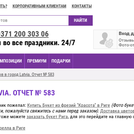
ИТЬ?
КОРПОРАТИВНЫМ КЛИЕНТАМ
КОНТАКТЫ
+371
200 303 06
Вход д
Отзыв
 во все праздники. 24/7
Фото-о
МПОЗИЦИИ
ПРЕМИУМ
ПОДАРКИ
 в город Latvia. Отчет № 583
IA. ОТЧЕТ № 583
зчик пожелал:
Купить Букет из фрезий "Красота" в Риге
(Фото буке
и, пожалуйста свяжитесь с нами перед заказом)
.
Доставка цветов
 тоже можете
заказать букет Рига
, для это перейдите на главную
релла в Риге