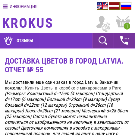
ИНФОРМАЦИЯ
Контакты
KROKUS
Условия
1
доставки
ГАРАНТИИ
ОТЗЫВЫ
Как
оплатить?
ДОСТАВКА ЦВЕТОВ В ГОРОД LATVIA.
ОТЧЕТ № 55
Как
оформить
заказ?
Мы доставили еще один заказ в город Latvia. Заказчик
пожелал:
Купить Цветы в коробке с макарoнcами в Риге
(Размеры: Компактный d=15cm (4 макарон) Стандартный
d=17cm (6 макарон) Большой d=20cm (9 макарон) Супер
большой d=22cm (12 макарон) Огромный d=26cm (16
макарон) Люкс d=28cm (21 макарон) Мастерский d=28-30cm
(25 макарон) Состав букета может незначительно
отличаться от изображенного на картинке, в зависимости от
сезона! Цветочная композиция в коробке с макаронами -
современный подарок, для людей идущих в одну ногу с