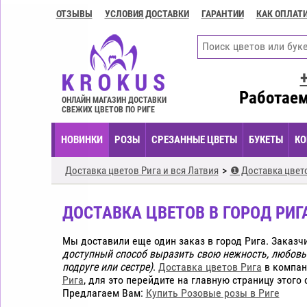
ОТЗЫВЫ
УСЛОВИЯ ДОСТАВКИ
ГАРАНТИИ
КАК ОПЛАТ
Контакты
Условия
доставки
ГАРАНТИИ
Работаем
ОНЛАЙН МАГАЗИН ДОСТАВКИ
СВЕЖИХ ЦВЕТОВ ПО РИГЕ
Как
оплатить?
НОВИНКИ
РОЗЫ
СРЕЗАННЫЕ ЦВЕТЫ
БУКЕТЫ
КО
Как
оформить
Доставка цветов Рига и вся Латвия
❶ Доставка цвето
заказ?
ДОСТАВКА ЦВЕТОВ В ГОРОД РИГА
Мы доставили еще один заказ в город Рига. Заказч
доступный способ выразить свою нежность, любовь 
подруге или сестре)
.
Доставка цветов Рига
в компан
Рига
, для это перейдите на главную страницу этого
Предлагаем Вам:
Купить Розовые розы в Риге