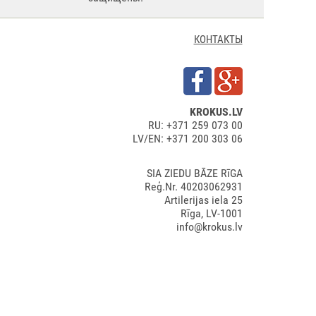
КОНТАКТЫ
KROKUS.LV
RU: +371 259 073 00
LV/EN: +371 200 303 06
SIA ZIEDU BĀZE RīGA
Reģ.Nr. 40203062931
Artilerijas iela 25
Rīga, LV-1001
info@krokus.lv