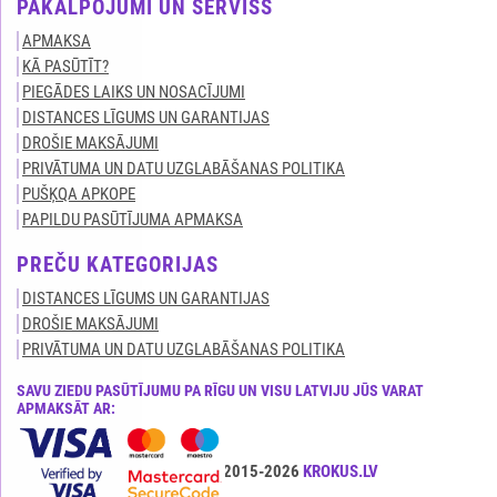
PAKALPOJUMI UN SERVISS
APMAKSA
KĀ PASŪTĪT?
PIEGĀDES LAIKS UN NOSACĪJUMI
DISTANCES LĪGUMS UN GARANTIJAS
DROŠIE MAKSĀJUMI
PRIVĀTUMA UN DATU UZGLABĀŠANAS POLITIKA
PUŠĶQA APKOPE
PAPILDU PASŪTĪJUMA APMAKSA
PREČU KATEGORIJAS
DISTANCES LĪGUMS UN GARANTIJAS
DROŠIE MAKSĀJUMI
PRIVĀTUMA UN DATU UZGLABĀŠANAS POLITIKA
SAVU ZIEDU PASŪTĪJUMU PA RĪGU UN VISU LATVIJU JŪS VARAT
APMAKSĀT AR:
Visas tiesības ir aizsargātas© 2015-2026
KROKUS.LV