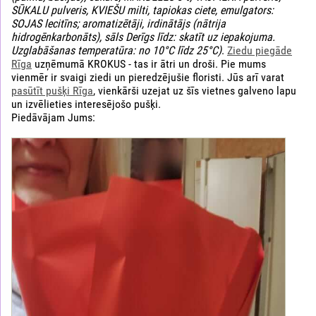
SŪKALU pulveris, KVIEŠU milti, tapiokas ciete, emulgators:
SOJAS lecitīns; aromatizētāji, irdinātājs (nātrija
hidrogēnkarbonāts), sāls Derīgs līdz: skatīt uz iepakojuma.
Uzglabāšanas temperatūra: no 10°C līdz 25°C)
.
Ziedu piegāde
Rīga
uzņēmumā KROKUS - tas ir ātri un droši. Pie mums
vienmēr ir svaigi ziedi un pieredzējušie floristi. Jūs arī varat
pasūtīt pušķi Rīga
, vienkārši uzejat uz šīs vietnes galveno lapu
un izvēlieties interesējošo pušķi.
Piedāvājam Jums: