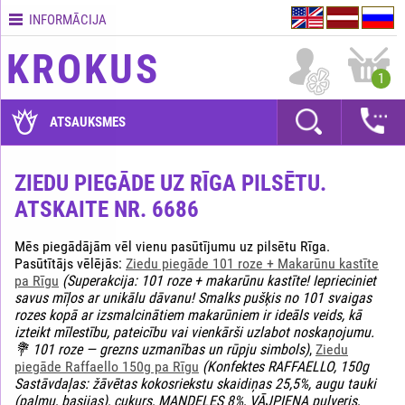
INFORMĀCIJA
Kontakti
KROKUS
Piegādes
1
nosacījumi
GARANTIJAS
ATSAUKSMES
Kā
apmaksāt?
ZIEDU PIEGĀDE UZ RĪGA PILSĒTU.
ATSKAITE NR. 6686
Kā
noformēt
pasūtījumu?
Mēs piegādājām vēl vienu pasūtījumu uz pilsētu Rīga.
Pasūtītājs vēlējās:
Ziedu piegāde 101 roze + Makarūnu kastīte
pa Rīgu
(Superakcija: 101 roze + makarūnu kastīte! Ieprieciniet
savus mīļos ar unikālu dāvanu! Smalks pušķis no 101 svaigas
rozes kopā ar izsmalcinātiem makarūniem ir ideāls veids, kā
izteikt mīlestību, pateicību vai vienkārši uzlabot noskaņojumu.
💐 101 roze — grezns uzmanības un rūpju simbols)
,
Ziedu
piegāde Raffaello 150g pa Rīgu
(Konfektes RAFFAELLO, 150g
Sastāvdaļas: žāvētas kokosriekstu skaidiņas 25,5%, augu tauki
(palmu, basijas), cukurs, MANDELES 8%, VĀJPIENA pulveris,