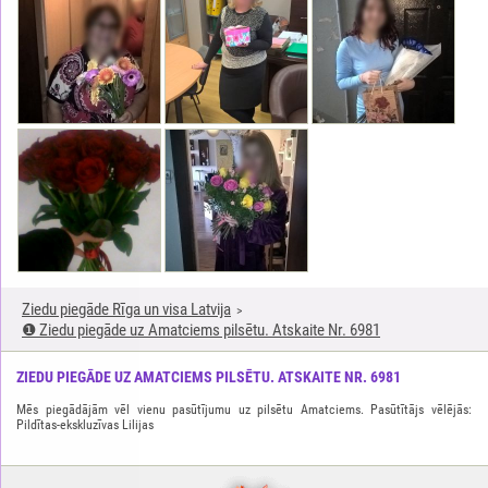
Ziedu piegāde Rīga un visa Latvija
❶ Ziedu piegāde uz Amatciems pilsētu. Atskaite Nr. 6981
ZIEDU PIEGĀDE UZ AMATCIEMS PILSĒTU. ATSKAITE NR. 6981
Mēs piegādājām vēl vienu pasūtījumu uz pilsētu Amatciems. Pasūtītājs vēlējās:
Pildītas-ekskluzīvas Lilijas