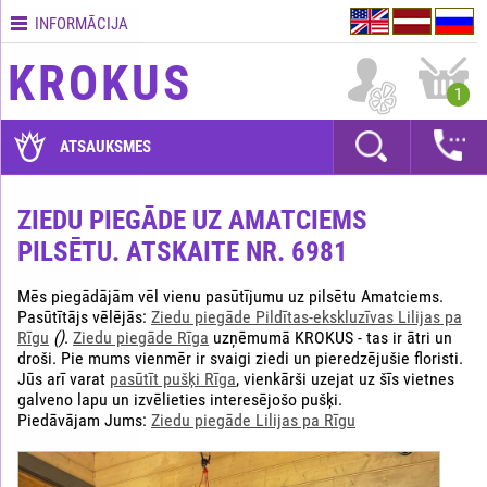
INFORMĀCIJA
Kontakti
KROKUS
Piegādes
1
nosacījumi
GARANTIJAS
ATSAUKSMES
Kā
apmaksāt?
ZIEDU PIEGĀDE UZ AMATCIEMS
PILSĒTU. ATSKAITE NR. 6981
Kā
noformēt
pasūtījumu?
Mēs piegādājām vēl vienu pasūtījumu uz pilsētu Amatciems.
Pasūtītājs vēlējās:
Ziedu piegāde Pildītas-ekskluzīvas Lilijas pa
Rīgu
()
.
Ziedu piegāde Rīga
uzņēmumā KROKUS - tas ir ātri un
droši. Pie mums vienmēr ir svaigi ziedi un pieredzējušie floristi.
Jūs arī varat
pasūtīt pušķi Rīga
, vienkārši uzejat uz šīs vietnes
galveno lapu un izvēlieties interesējošo pušķi.
Piedāvājam Jums:
Ziedu piegāde Lilijas pa Rīgu