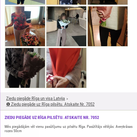
Ziedu piegāde Rīga un visa Latvija
❶ Ziedu piegāde uz Rīga pilsētu. Atskaite Nr. 7052
ZIEDU PIEGĀDE UZ RĪGA PILSĒTU. ATSKAITE NR. 7052
Mēs piegādājām vēl vienu pasūtījumu uz pilsētu Rīga. Pasūtītājs vēlējās: Aveņkrāsas
rozes 50cm