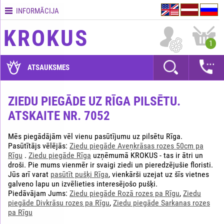
INFORMĀCIJA
Kontakti
KROKUS
Piegādes
1
nosacījumi
GARANTIJAS
ATSAUKSMES
Kā
apmaksāt?
ZIEDU PIEGĀDE UZ RĪGA PILSĒTU.
ATSKAITE NR. 7052
Kā
noformēt
pasūtījumu?
Mēs piegādājām vēl vienu pasūtījumu uz pilsētu Rīga.
Pasūtītājs vēlējās:
Ziedu piegāde Aveņkrāsas rozes 50cm pa
Rīgu
.
Ziedu piegāde Rīga
uzņēmumā KROKUS - tas ir ātri un
droši. Pie mums vienmēr ir svaigi ziedi un pieredzējušie floristi.
Jūs arī varat
pasūtīt pušķi Rīga
, vienkārši uzejat uz šīs vietnes
galveno lapu un izvēlieties interesējošo pušķi.
Piedāvājam Jums:
Ziedu piegāde Rozā rozes pa Rīgu
,
Ziedu
piegāde Divkrāsu rozes pa Rīgu
,
Ziedu piegāde Sarkanas rozes
pa Rīgu