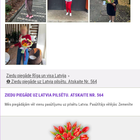
Ziedu piegāde Rīga un visa Latvija
❶ Ziedu piegāde uz Latvia pilsētu. Atskaite Nr. 564
ZIEDU PIEGĀDE UZ LATVIA PILSĒTU. ATSKAITE NR. 564
Mēs piegādājām vēl vienu pasūtījumu uz pilsētu Latvia. Pasūtītājs vēlējās: Zemenīte