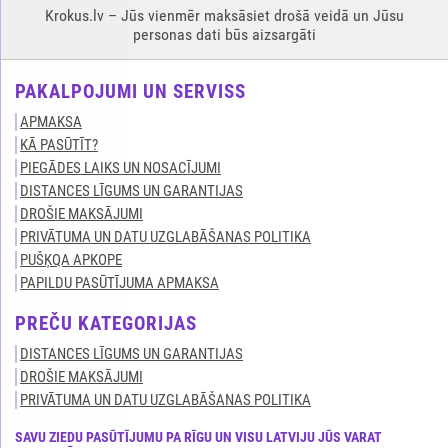
Krokus.lv – Jūs vienmēr maksāsiet drošā veidā un Jūsu
personas dati būs aizsargāti
PAKALPOJUMI UN SERVISS
APMAKSA
KĀ PASŪTĪT?
PIEGĀDES LAIKS UN NOSACĪJUMI
DISTANCES LĪGUMS UN GARANTIJAS
DROŠIE MAKSĀJUMI
PRIVĀTUMA UN DATU UZGLABĀŠANAS POLITIKA
PUŠĶQA APKOPE
PAPILDU PASŪTĪJUMA APMAKSA
PREČU KATEGORIJAS
DISTANCES LĪGUMS UN GARANTIJAS
DROŠIE MAKSĀJUMI
PRIVĀTUMA UN DATU UZGLABĀŠANAS POLITIKA
SAVU ZIEDU PASŪTĪJUMU PA RĪGU UN VISU LATVIJU JŪS VARAT