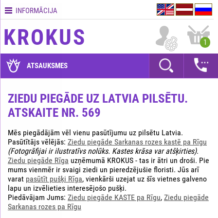
INFORMĀCIJA
Kontakti
KROKUS
Piegādes
1
nosacījumi
GARANTIJAS
ATSAUKSMES
Kā
apmaksāt?
ZIEDU PIEGĀDE UZ LATVIA PILSĒTU.
ATSKAITE NR. 569
Kā
noformēt
pasūtījumu?
Mēs piegādājām vēl vienu pasūtījumu uz pilsētu Latvia.
Pasūtītājs vēlējās:
Ziedu piegāde Sarkanas rozes kastē pa Rīgu
(Fotogrāfijai ir ilustratīvs nolūks. Kastes krāsa var atšķirties)
.
Ziedu piegāde Rīga
uzņēmumā KROKUS - tas ir ātri un droši. Pie
mums vienmēr ir svaigi ziedi un pieredzējušie floristi. Jūs arī
varat
pasūtīt pušķi Rīga
, vienkārši uzejat uz šīs vietnes galveno
lapu un izvēlieties interesējošo pušķi.
Piedāvājam Jums:
Ziedu piegāde KASTE pa Rīgu
,
Ziedu piegāde
Sarkanas rozes pa Rīgu