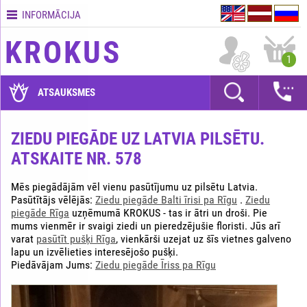
INFORMĀCIJA
Kontakti
KROKUS
Piegādes
1
nosacījumi
GARANTIJAS
ATSAUKSMES
Kā
apmaksāt?
ZIEDU PIEGĀDE UZ LATVIA PILSĒTU.
ATSKAITE NR. 578
Kā
noformēt
pasūtījumu?
Mēs piegādājām vēl vienu pasūtījumu uz pilsētu Latvia.
Pasūtītājs vēlējās:
Ziedu piegāde Balti īrisi pa Rīgu
.
Ziedu
piegāde Rīga
uzņēmumā KROKUS - tas ir ātri un droši. Pie
mums vienmēr ir svaigi ziedi un pieredzējušie floristi. Jūs arī
varat
pasūtīt pušķi Rīga
, vienkārši uzejat uz šīs vietnes galveno
lapu un izvēlieties interesējošo pušķi.
Piedāvājam Jums:
Ziedu piegāde Īriss pa Rīgu