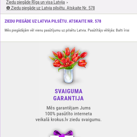
Ziedu piegāde Rīga un visa Latvija
❶ Ziedu piegāde uz Latvia pilsētu. Atskaite Nr. 578
ZIEDU PIEGĀDE UZ LATVIA PILSĒTU. ATSKAITE NR. 578
Mēs piegādājām vēl vienu pasūtījumu uz pilsētu Latvia. Pasūtītājs vēlējās: Balti īrisi
SVAIGUMA
GARANTIJA
Mēs garantējam Jums
100% pasūtīto interneta
veikalā krokus.lv ziedu svaigumu.