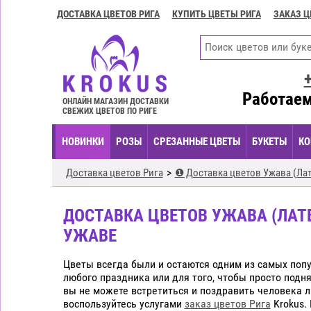
ДОСТАВКА ЦВЕТОВ РИГА
КУПИТЬ ЦВЕТЫ РИГА
ЗАКАЗ Ц
Доставка
цветов
Рига
Купить
цветы
Работаем
ОНЛАЙН МАГАЗИН ДОСТАВКИ
Рига
СВЕЖИХ ЦВЕТОВ ПО РИГЕ
Заказ
НОВИНКИ
РОЗЫ
СРЕЗАННЫЕ ЦВЕТЫ
БУКЕТЫ
КО
цветов
Рига
Доставка цветов Рига
❶ Доставка цветов Ужава (Лат
Цветочные
композиции
ДОСТАВКА ЦВЕТОВ УЖАВА (ЛАТВ
Рига
УЖАВЕ
Экспресс
доставка
Цветы всегда были и остаются одним из самых поп
цветов
любого праздника или для того, чтобы просто подня
Рига
вы не можете встретиться и поздравить человека л
воспользуйтесь услугами
заказ цветов Рига
Krokus.
Купить