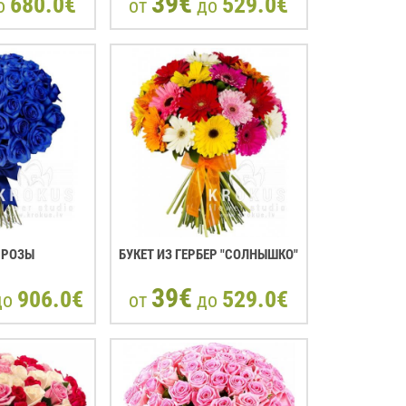
39€
680.0€
529.0€
о
от
до
 РОЗЫ
БУКЕТ ИЗ ГЕРБЕР "СОЛНЫШКО"
39€
906.0€
529.0€
до
от
до