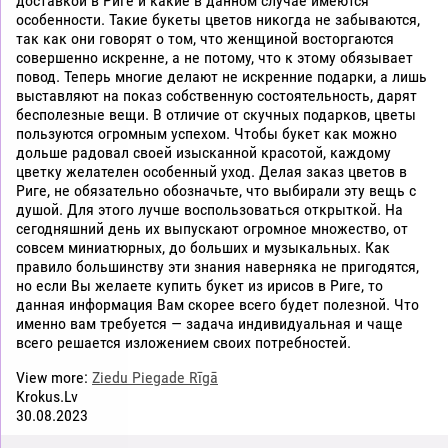
доставкой в Риге и какие в данном случае имеются
особенности. Такие букеты цветов никогда не забываются,
так как они говорят о том, что женщиной восторгаются
совершенно искренне, а не потому, что к этому обязывает
повод. Теперь многие делают не искренние подарки, а лишь
выставляют на показ собственную состоятельность, дарят
бесполезные вещи. В отличие от скучных подарков, цветы
пользуются огромным успехом. Чтобы букет как можно
дольше радовал своей изысканной красотой, каждому
цветку желателен особенный уход. Делая заказ цветов в
Риге, не обязательно обозначьте, что выбирали эту вещь с
душой. Для этого лучше воспользоваться открыткой. На
сегодняшний день их выпускают огромное множество, от
совсем миниатюрных, до больших и музыкальных. Как
правило большинству эти знания наверняка не пригодятся,
но если Вы желаете купить букет из ирисов в Риге, то
данная информация Вам скорее всего будет полезной. Что
именно вам требуется — задача индивидуальная и чаще
всего решается изложением своих потребностей.
View more:
Ziedu Piegade Rīgā
Krokus.Lv
30.08.2023