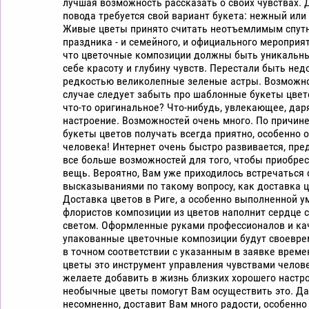
лучшая возможность рассказать о своих чувствах. 
повода требуется свой вариант букета: нежный или
Живые цветы принято считать неотъемлимым спут
праздника - и семейного, и официального мероприят
что цветочные композиции должны быть уникальны
себе красоту и глубину чувств. Перестали быть нед
редкостью великолепные зеленые астры. Возможно
случае следует забыть про шаблонные букеты цвет
что-то оригинальное? Что-нибудь, увлекающее, да
настроение. Возможностей очень много. По причине 
букеты цветов получать всегда приятно, особенно о
человека! Интернет очень быстро развивается, пре
все больше возможностей для того, чтобы приобре
вещь. Вероятно, Вам уже приходилось встречаться
высказываниями по такому вопросу, как доставка ц
Доставка цветов в Риге, а особенно выполненной 
флористов композиции из цветов наполнит сердце
светом. Оформленные руками профессионалов и ка
упакованные цветочные композиции будут своевре
в точном соответствии с указанным в заявке време
цветы это инструмент управления чувствами челове
желаете добавить в жизнь близких хорошего настро
необычные цветы помогут Вам осуществить это. Да
несомненно, доставит Вам много радости, особенно