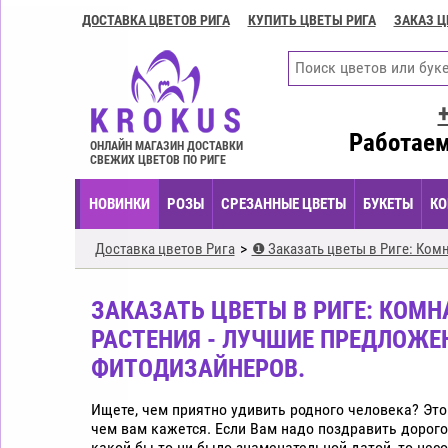
ДОСТАВКА ЦВЕТОВ РИГА
КУПИТЬ ЦВЕТЫ РИГА
ЗАКАЗ Ц
Доставка
цветов
Рига
Купить
цветы
Работаем
ОНЛАЙН МАГАЗИН ДОСТАВКИ
Рига
СВЕЖИХ ЦВЕТОВ ПО РИГЕ
Заказ
НОВИНКИ
РОЗЫ
СРЕЗАННЫЕ ЦВЕТЫ
БУКЕТЫ
КО
цветов
Рига
Доставка цветов Рига
❶ Заказать цветы в Риге: Ком
Цветочные
композиции
ЗАКАЗАТЬ ЦВЕТЫ В РИГЕ: КОМ
Рига
РАСТЕНИЯ - ЛУЧШИЕ ПРЕДЛОЖЕ
Экспресс
ФИТОДИЗАЙНЕРОВ.
доставка
цветов
Рига
Ищете, чем приятно удивить родного человека? Это 
чем вам кажется. Если Вам надо поздравить дорого
Купить
какой-бы то ни было знаменательной датой, то нес