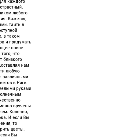
Для каждого
 страстный.
ником любого
ия. Кажется,
ми, таить в
оступной
, в таком
ов и придумать
рящее новое
того, что
т близкого
доставляя нам
сти любую
 с различными
ветов в Риге.
умелыми руками
 солнечным
чественно
менно вручены
нем. Конечно,
ка. И если Вы
ения, то
рить цветы,
 если Вы