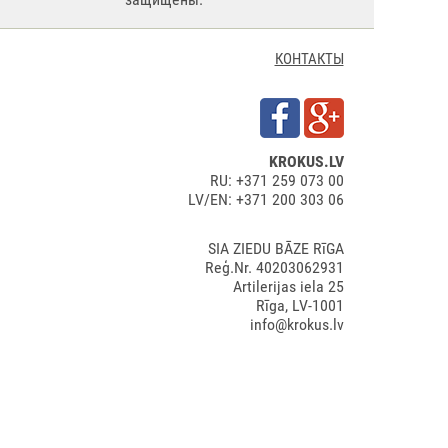
КОНТАКТЫ
KROKUS.LV
RU: +371 259 073 00
LV/EN: +371 200 303 06
SIA ZIEDU BĀZE RīGA
Reģ.Nr. 40203062931
Artilerijas iela 25
Rīga, LV-1001
info@krokus.lv