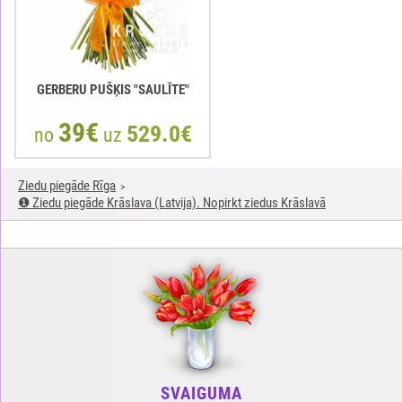
GERBERU PUŠĶIS "SAULĪTE"
39€
529.0€
no
uz
Ziedu piegāde Rīga
❶ Ziedu piegāde Krāslava (Latvija). Nopirkt ziedus Krāslavā
SVAIGUMA