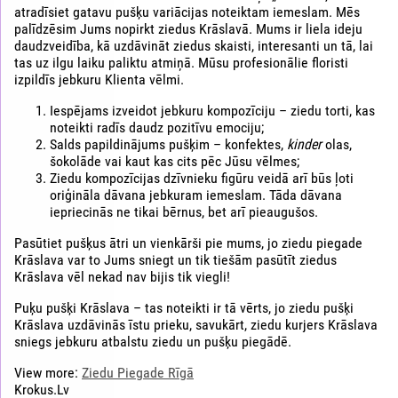
atradīsiet gatavu pušķu variācijas noteiktam iemeslam. Mēs
palīdzēsim Jums nopirkt ziedus Krāslavā. Mums ir liela ideju
daudzveidība, kā uzdāvināt ziedus skaisti, interesanti un tā, lai
tas uz ilgu laiku paliktu atmiņā. Mūsu profesionālie floristi
izpildīs jebkuru Klienta vēlmi.
Iespējams izveidot jebkuru kompozīciju – ziedu torti, kas
noteikti radīs daudz pozitīvu emociju;
Salds papildinājums pušķim – konfektes,
kinder
olas,
šokolāde vai kaut kas cits pēc Jūsu vēlmes;
Ziedu kompozīcijas dzīvnieku figūru veidā arī būs ļoti
oriģināla dāvana jebkuram iemeslam. Tāda dāvana
iepriecinās ne tikai bērnus, bet arī pieaugušos.
Pasūtiet pušķus ātri un vienkārši pie mums, jo ziedu piegade
Krāslava var to Jums sniegt un tik tiešām pasūtīt ziedus
Krāslava vēl nekad nav bijis tik viegli!
Puķu pušķi Krāslava – tas noteikti ir tā vērts, jo ziedu pušķi
Krāslava uzdāvinās īstu prieku, savukārt, ziedu kurjers Krāslava
sniegs jebkuru atbalstu ziedu un pušķu piegādē.
View more:
Ziedu Piegade Rīgā
Krokus.Lv