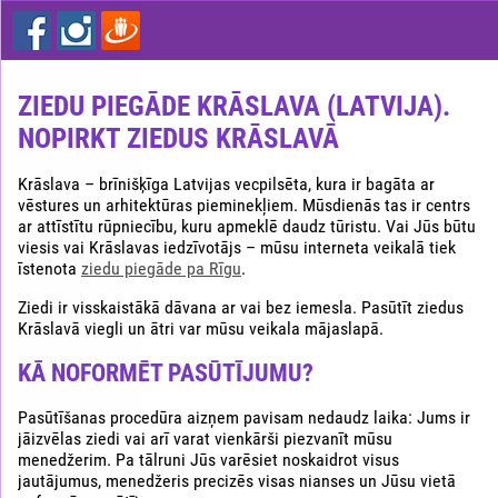
Ziedu
piegāde
rīgā
lēti
ZIEDU PIEGĀDE KRĀSLAVA (LATVIJA).
NOPIRKT ZIEDUS KRĀSLAVĀ
Krāslava – brīnišķīga Latvijas vecpilsēta, kura ir bagāta ar
vēstures un arhitektūras pieminekļiem. Mūsdienās tas ir centrs
ar attīstītu rūpniecību, kuru apmeklē daudz tūristu. Vai Jūs būtu
viesis vai Krāslavas iedzīvotājs – mūsu interneta veikalā tiek
īstenota
ziedu piegāde pa Rīgu
.
Ziedi ir visskaistākā dāvana ar vai bez iemesla. Pasūtīt ziedus
Krāslavā viegli un ātri var mūsu veikala mājaslapā.
KĀ NOFORMĒT PASŪTĪJUMU?
Pasūtīšanas procedūra aizņem pavisam nedaudz laika: Jums ir
jāizvēlas ziedi vai arī varat vienkārši piezvanīt mūsu
menedžerim. Pa tālruni Jūs varēsiet noskaidrot visus
jautājumus, menedžeris precizēs visas nianses un Jūsu vietā