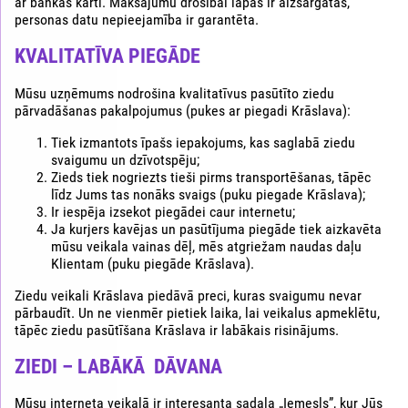
ar bankas karti. Maksājumu drošībai lapas ir aizsargātas,
personas datu nepieejamība ir garantēta.
KVALITATĪVA PIEGĀDE
Mūsu uzņēmums nodrošina kvalitatīvus pasūtīto ziedu
pārvadāšanas pakalpojumus (pukes ar piegadi Krāslava):
Tiek izmantots īpašs iepakojums, kas saglabā ziedu
svaigumu un dzīvotspēju;
Zieds tiek nogriezts tieši pirms transportēšanas, tāpēc
līdz Jums tas nonāks svaigs (puku piegade Krāslava);
Ir iespēja izsekot piegādei caur internetu;
Ja kurjers kavējas un pasūtījuma piegāde tiek aizkavēta
mūsu veikala vainas dēļ, mēs atgriežam naudas daļu
Klientam (puku piegāde Krāslava).
Ziedu veikali Krāslava piedāvā preci, kuras svaigumu nevar
pārbaudīt. Un ne vienmēr pietiek laika, lai veikalus apmeklētu,
tāpēc ziedu pasūtīšana Krāslava ir labākais risinājums.
ZIEDI – LABĀKĀ DĀVANA
Mūsu interneta veikalā ir interesanta sadaļa „Iemesls”, kur Jūs