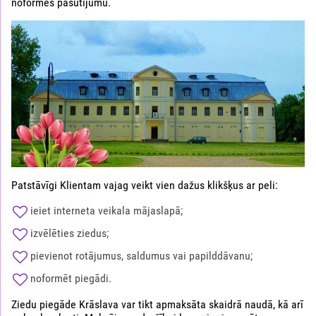
noformēs pasūtījumu.
Patstāvīgi Klientam vajag veikt vien dažus klikšķus ar peli:
ieiet interneta veikala mājaslapā;
izvēlēties ziedus;
pievienot rotājumus, saldumus vai papilddāvanu;
noformēt piegādi.
Ziedu piegāde Krāslava var tikt apmaksāta skaidrā naudā, kā arī