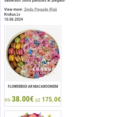
Saulkrasti Jums palīdzēs ar piegādi!
View more:
Ziedu Piegade Rīgā
Krokus.Lv
10.06.2024
FLOWERBOX AR MACAROONIEM
38.00€
175.0€
no
uz