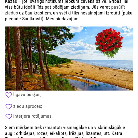
Kāzas – ļoti svarīgs notikums jebkura cilvēka dzīvē. Gribas, lai
viss būtu ideāli līdz pat pēdējam ziediņam. Jūs varat
pasūtīt
ziedus
uz Saulkrastiem, un svētki tiks nevainojami izrotāti (puku
piegāde Saulkrasti). Mēs piedāvājam:
līgavu pušķus;
ziedu aproces;
interjera rotājumus.
Šiem mērķiem tiek izmantoti vismaigākie un visbrīnišķīgākie
augi: orhidejas, rozes, eikalipts, frēzijas, lizantes, utt. Katra