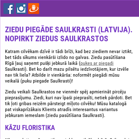
Ziedu
piegāde
rīgā
lēti
ZIEDU PIEGĀDE SAULKRASTI (LATVIJA).
NOPIRKT ZIEDUS SAULKRASTOS
Katram cilvēkam dzīvē ir tādi brīži, kad bez ziediem nevar iztikt,
bet tāds sīkums vienkārši izlido no galvas. Ziedu pasūtīšana
Rīgā ļauj saņemt pušķi jebkurā laikā (
pukes ar piegadi
Saulkrasti). Bet ko darīt mazu pilsētu iedzīvotājiem, kur izvēle
nav tik liela? Atbilde ir vienkārša: noformēt piegādi mūsu
veikalā (puku piegade Saulkrasti)!
Ziedu veikali Saulkrastos ne vienmēr spēj apmierināt pircēju
pieprasījumu. Ziedi, kuri nav īpaši pieprasīti, netiek pārdoti. Bet
tik ļoti gribas reizēm pārsteigt mīļoto cilvēku! Mūsu katalogā
pat viskaprīzākais Klients atradīs interesantus variantus
jebkuram iemeslam (ziedu pasūtīšana Saulkrasti).
KĀZU FLORISTIKA