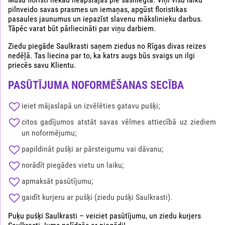
pilnveido savas prasmes un iemaņas, apgūst floristikas
pasaules jaunumus un iepazīst slavenu mākslinieku darbus.
Tāpēc varat būt pārliecināti par viņu darbiem.
Ziedu piegāde Saulkrasti saņem ziedus no Rīgas divas reizes
nedēļā. Tas liecina par to, ka katrs augs būs svaigs un ilgi
priecēs savu Klientu.
PASŪTĪJUMA NOFORMĒŠANAS SECĪBA
ieiet mājaslapā un izvēlēties gatavu pušķi;
citos gadījumos atstāt savas vēlmes attiecībā uz ziediem
un noformējumu;
papildināt pušķi ar pārsteigumu vai dāvanu;
norādīt piegādes vietu un laiku;
apmaksāt pasūtījumu;
gaidīt kurjeru ar pušķi (ziedu pušķi Saulkrasti).
Puķu pušķi Saulkrasti – veiciet pasūtījumu, un ziedu kurjers