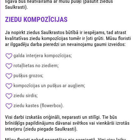
līgava būs neatvairāma ar mūsu pušķi (pasūtīt ziedus
Saulkrasti).
ZIEDU KOMPOZĪCIJAS
Ja nopirkt ziedus Saulkrastos būtībā ir iespējams, tad atrast
kvalitatīvas ziedu kompozīcijas tomēr ir ļoti grūti. Mūsu floristi
ar ilggadēju darba pieredzi un nevainojamu gaumi izveidos:
galda interjera kompozīcijas;
rotaļlietas no ziediem;
pušķus grozos;
kompozīcijas un pušķus ar augļiem;
ziedu sirdis;
ziedu kastes (flowerbox).
Visi darbi izskatās oriģināli, neparasti un stilīgi. Tie būs
brīnišķīgs papildinājums dāvanai svētkos vai vienkārši izrotās
interjeru (ziedu piegade Saulkrasti).
Mūsu floristi nekad neapstājas pie sasniegtā. Viņi visu laiku