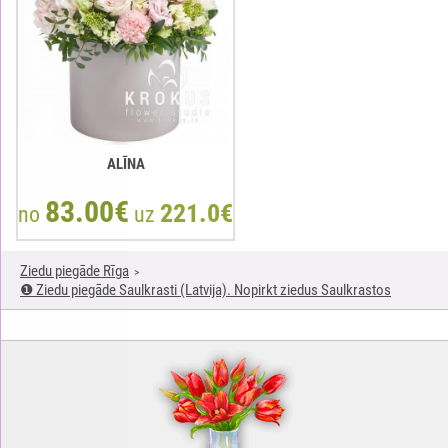
ALĪNA
83.00€
221.0€
no
uz
Ziedu piegāde Rīga
❶ Ziedu piegāde Saulkrasti (Latvija). Nopirkt ziedus Saulkrastos