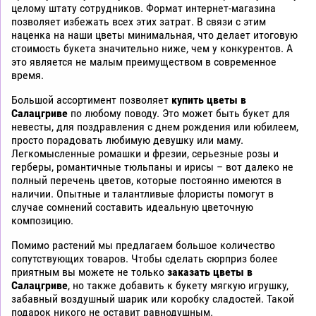
целому штату сотрудников. Формат интернет-магазина
позволяет избежать всех этих затрат. В связи с этим
наценка на наши цветы минимальная, что делает итоговую
стоимость букета значительно ниже, чем у конкурентов. А
это является не малым преимуществом в современное
время.
Большой ассортимент позволяет
купить цветы в
Салацгриве
по любому поводу. Это может быть букет для
невесты, для поздравления с днем рождения или юбилеем,
просто порадовать любимую девушку или маму.
Легкомысленные ромашки и фрезии, серьезные розы и
герберы, романтичные тюльпаны и ирисы – вот далеко не
полный перечень цветов, которые постоянно имеются в
наличии. Опытные и талантливые флористы помогут в
случае сомнений составить идеальную цветочную
композицию.
Помимо растений мы предлагаем большое количество
сопутствующих товаров. Чтобы сделать сюрприз более
приятным вы можете не только
заказать цветы в
Салацгриве
, но также добавить к букету мягкую игрушку,
забавный воздушный шарик или коробку сладостей. Такой
подарок никого не оставит равнодушным.