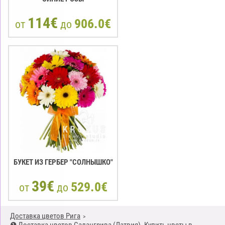
114€
906.0€
от
до
БУКЕТ ИЗ ГЕРБЕР "СОЛНЫШКО"
39€
529.0€
от
до
Доставка цветов Рига