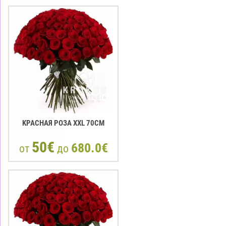
KРАСНАЯ РОЗА XXL 70СМ
50€
680.0€
от
до