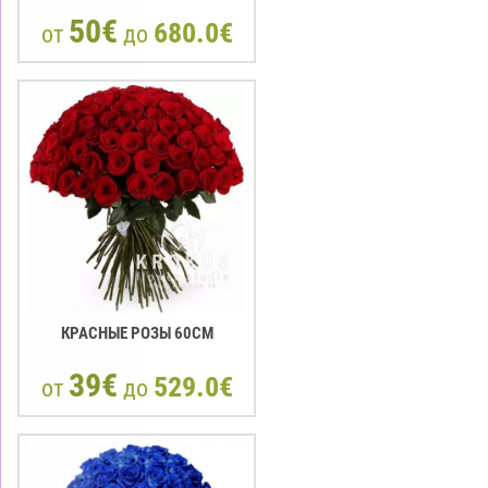
50€
680.0€
от
до
КРАСНЫЕ РОЗЫ 60CM
39€
529.0€
от
до