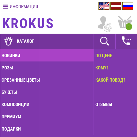
ИНФОРМАЦИЯ
Контакты
KROKUS
Условия
1
доставки
ГАРАНТИИ
КАТАЛОГ
Как
НОВИНКИ
ПО ЦЕНЕ
оплатить?
РОЗЫ
КОМУ?
Как
оформить
СРЕЗАННЫЕ ЦВЕТЫ
КАКОЙ ПОВОД?
заказ?
БУКЕТЫ
КОМПОЗИЦИИ
ОТЗЫВЫ
ПРЕМИУМ
ПОДАРКИ