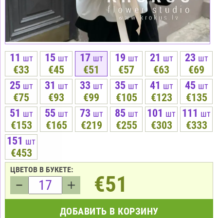
11
15
17
19
21
23
шт
шт
шт
шт
шт
шт
€33
€45
€51
€57
€63
€69
25
31
33
35
41
45
шт
шт
шт
шт
шт
шт
€75
€93
€99
€105
€123
€135
51
55
73
85
101
111
шт
шт
шт
шт
шт
шт
€153
€165
€219
€255
€303
€333
151
шт
€453
ЦВЕТОВ В БУКЕТЕ:
€51
ДОБАВИТЬ В КОРЗИНУ