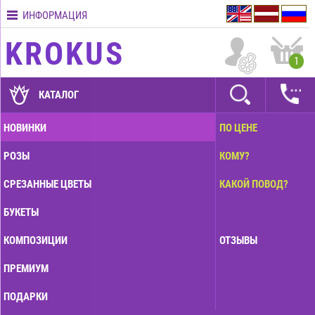
ИНФОРМАЦИЯ
Контакты
KROKUS
Условия
1
доставки
ГАРАНТИИ
КАТАЛОГ
Как
НОВИНКИ
ПО ЦЕНЕ
оплатить?
РОЗЫ
КОМУ?
Как
оформить
СРЕЗАННЫЕ ЦВЕТЫ
КАКОЙ ПОВОД?
заказ?
БУКЕТЫ
КОМПОЗИЦИИ
ОТЗЫВЫ
ПРЕМИУМ
ПОДАРКИ