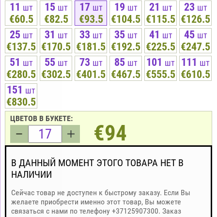
11
15
17
19
21
23
шт
шт
шт
шт
шт
шт
€60.5
€82.5
€93.5
€104.5
€115.5
€126.5
25
31
33
35
41
45
шт
шт
шт
шт
шт
шт
€137.5
€170.5
€181.5
€192.5
€225.5
€247.5
51
55
73
85
101
111
шт
шт
шт
шт
шт
шт
€280.5
€302.5
€401.5
€467.5
€555.5
€610.5
151
шт
€830.5
ЦВЕТОВ В БУКЕТЕ:
€94
В ДАННЫЙ МОМЕНТ ЭТОГО ТОВАРА НЕТ В
НАЛИЧИИ
Сейчас товар не доступен к быстрому заказу. Если Вы
желаете приобрести именно этот товар, Вы можете
связаться с нами по телефону +37125907300. Заказ