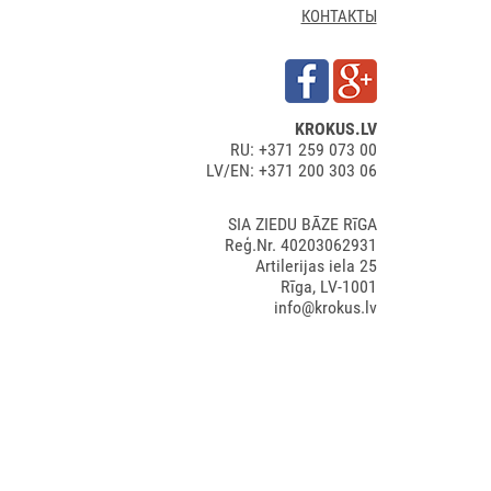
КОНТАКТЫ
KROKUS.LV
RU: +371 259 073 00
LV/EN: +371 200 303 06
SIA ZIEDU BĀZE RīGA
Reģ.Nr. 40203062931
Artilerijas iela 25
Rīga, LV-1001
info@krokus.lv