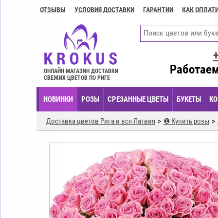
ОТЗЫВЫ
УСЛОВИЯ ДОСТАВКИ
ГАРАНТИИ
КАК ОПЛАТ
Контакты
Условия
доставки
ГАРАНТИИ
Работаем
ОНЛАЙН МАГАЗИН ДОСТАВКИ
СВЕЖИХ ЦВЕТОВ ПО РИГЕ
Как
оплатить?
НОВИНКИ
РОЗЫ
СРЕЗАННЫЕ ЦВЕТЫ
БУКЕТЫ
КО
Как
оформить
Доставка цветов Рига и вся Латвия
❶ Купить розы
заказ?