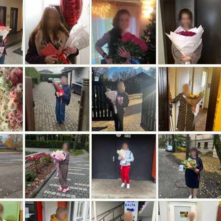
РМЕ СЕРДЦА
 900ГР
0€