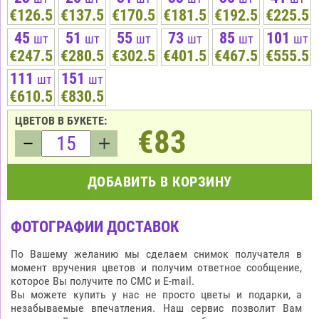
€126.5
€137.5
€170.5
€181.5
€192.5
€225.5
45
51
55
73
85
101
шт
шт
шт
шт
шт
шт
€247.5
€280.5
€302.5
€401.5
€467.5
€555.5
111
151
шт
шт
€610.5
€830.5
ЦВЕТОВ В БУКЕТЕ:
€83
ДОБАВИТЬ В КОРЗИНУ
ФОТОГРАФИИ ДОСТАВОК
По Вашему желанию мы сделаем снимок получателя в
момент вручения цветов и получим ответное сообщение,
которое Вы получите по СМС и E-mail.
Вы можете купить у нас не просто цветы и подарки, а
незабываемые впечатления. Наш сервис позволит Вам