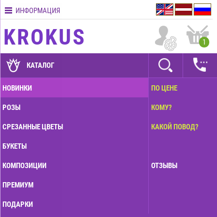
ИНФОРМАЦИЯ
Контакты
KROKUS
Условия
1
доставки
ГАРАНТИИ
КАТАЛОГ
Как
НОВИНКИ
ПО ЦЕНЕ
оплатить?
РОЗЫ
КОМУ?
Как
оформить
СРЕЗАННЫЕ ЦВЕТЫ
КАКОЙ ПОВОД?
заказ?
БУКЕТЫ
КОМПОЗИЦИИ
ОТЗЫВЫ
ПРЕМИУМ
ПОДАРКИ