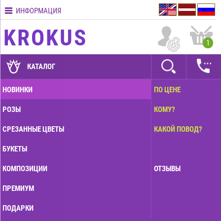
ИНФОРМАЦИЯ
Контакты
KROKUS
Условия
1
доставки
ГАРАНТИИ
КАТАЛОГ
Как
НОВИНКИ
ПО ЦЕНЕ
оплатить?
РОЗЫ
КОМУ?
Как
оформить
СРЕЗАННЫЕ ЦВЕТЫ
КАКОЙ ПОВОД?
заказ?
БУКЕТЫ
КОМПОЗИЦИИ
ОТЗЫВЫ
ПРЕМИУМ
ПОДАРКИ