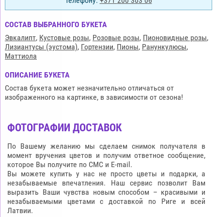
телефону:
+371
200 303 06
СОСТАВ ВЫБРАННОГО БУКЕТА
Эвкалипт
,
Кустовые розы
,
Розовые розы
,
Пионовидные розы
,
Лизиантусы (эустома)
,
Гортензии
,
Пионы
,
Ранункулюсы
,
Маттиола
ОПИСАНИЕ БУКЕТА
Состав букета может незначительно отличаться от
изображенного на картинке, в зависимости от сезона!
ФОТОГРАФИИ ДОСТАВОК
По Вашему желанию мы сделаем снимок получателя в
момент вручения цветов и получим ответное сообщение,
которое Вы получите по СМС и E-mail.
Вы можете купить у нас не просто цветы и подарки, а
незабываемые впечатления. Наш сервис позволит Вам
выразить Ваши чувства новым способом – красивыми и
незабываемыми цветами с доставкой по Риге и всей
Латвии.