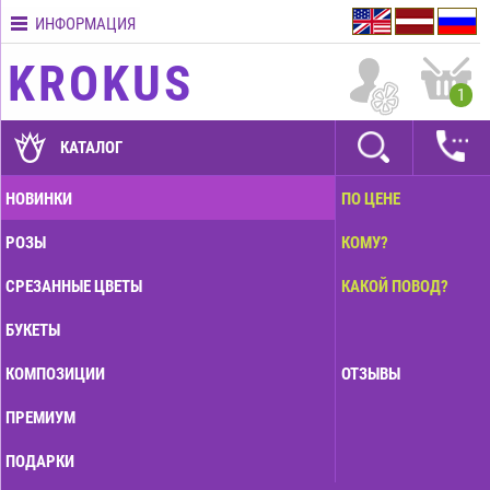
ИНФОРМАЦИЯ
Контакты
KROKUS
Условия
1
доставки
ГАРАНТИИ
КАТАЛОГ
Как
НОВИНКИ
ПО ЦЕНЕ
оплатить?
РОЗЫ
КОМУ?
Как
оформить
СРЕЗАННЫЕ ЦВЕТЫ
КАКОЙ ПОВОД?
заказ?
БУКЕТЫ
КОМПОЗИЦИИ
ОТЗЫВЫ
ПРЕМИУМ
ПОДАРКИ