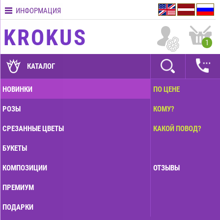
ИНФОРМАЦИЯ
Контакты
KROKUS
Условия
1
доставки
ГАРАНТИИ
КАТАЛОГ
Как
НОВИНКИ
ПО ЦЕНЕ
оплатить?
РОЗЫ
КОМУ?
Как
оформить
СРЕЗАННЫЕ ЦВЕТЫ
КАКОЙ ПОВОД?
заказ?
БУКЕТЫ
КОМПОЗИЦИИ
ОТЗЫВЫ
ПРЕМИУМ
ПОДАРКИ