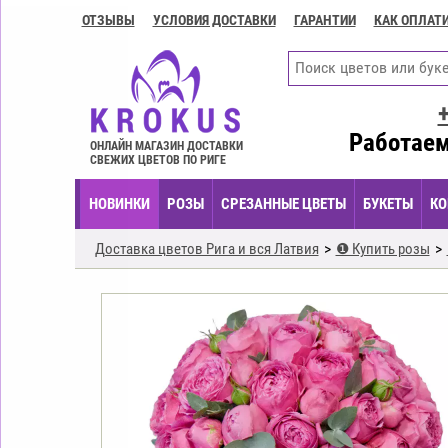
ОТЗЫВЫ
УСЛОВИЯ ДОСТАВКИ
ГАРАНТИИ
КАК ОПЛАТ
Контакты
Условия
доставки
ГАРАНТИИ
Работаем
ОНЛАЙН МАГАЗИН ДОСТАВКИ
СВЕЖИХ ЦВЕТОВ ПО РИГЕ
Как
оплатить?
НОВИНКИ
РОЗЫ
СРЕЗАННЫЕ ЦВЕТЫ
БУКЕТЫ
КО
Как
оформить
Доставка цветов Рига и вся Латвия
❶ Купить розы
заказ?