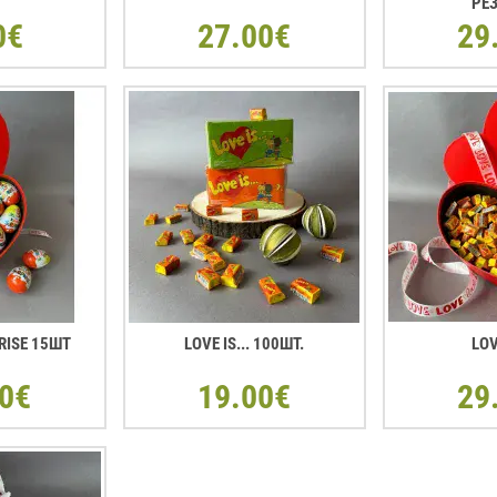
РЕ
0€
27.00€
29
RISE 15ШТ
LOVE IS... 100ШТ.
LOV
0€
19.00€
29