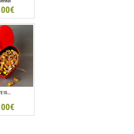
ЗИНКИ
.00€
E IS...
.00€