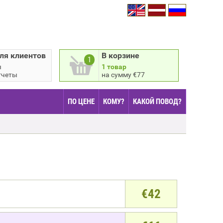
ля клиентов
В корзине
1
ы
1 товар
тчеты
на сумму €77
ПО ЦЕНЕ
КОМУ?
КАКОЙ ПОВОД?
€
42