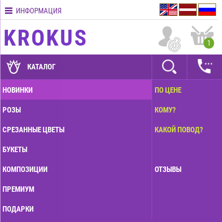
ИНФОРМАЦИЯ
Контакты
KROKUS
Условия
1
доставки
ГАРАНТИИ
КАТАЛОГ
Как
НОВИНКИ
ПО ЦЕНЕ
оплатить?
РОЗЫ
КОМУ?
Как
оформить
СРЕЗАННЫЕ ЦВЕТЫ
КАКОЙ ПОВОД?
заказ?
БУКЕТЫ
КОМПОЗИЦИИ
ОТЗЫВЫ
ПРЕМИУМ
ПОДАРКИ