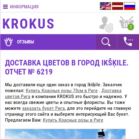
ИНФОРМАЦИЯ
Контакты
KROKUS
Условия
1
доставки
ГАРАНТИИ
ОТЗЫВЫ
Как
оплатить?
ДОСТАВКА ЦВЕТОВ В ГОРОД IKŠĶILE.
ОТЧЕТ № 6219
Как
оформить
заказ?
Мы доставили еще один заказ в город Ikšķile. Заказчик
пожелал:
Купить Красные розы 70см в Риге
.
Доставка
цветов Рига
в компании KROKUS это быстро и надежно. У
нас всегда свежие цветы и опытные флористы. Вы тоже
можете
заказать букет Рига
, для это перейдите на главную
страницу этого сайта и выберите интерисующий Вас букет.
Предлагаем Вам:
Купить Красные розы в Риге