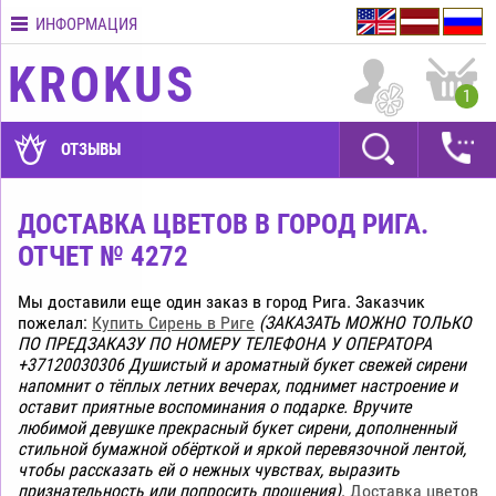
ИНФОРМАЦИЯ
Контакты
KROKUS
Условия
1
доставки
ГАРАНТИИ
ОТЗЫВЫ
Как
оплатить?
ДОСТАВКА ЦВЕТОВ В ГОРОД РИГА.
ОТЧЕТ № 4272
Как
оформить
заказ?
Мы доставили еще один заказ в город Рига. Заказчик
пожелал:
Купить Сирень в Риге
(ЗАКАЗАТЬ МОЖНО ТОЛЬКО
ПО ПРЕДЗАКАЗУ ПО НОМЕРУ ТЕЛЕФОНА У ОПЕРАТОРА
+37120030306 Душистый и ароматный букет свежей сирени
напомнит о тёплых летних вечерах, поднимет настроение и
оставит приятные воспоминания о подарке. Вручите
любимой девушке прекрасный букет сирени, дополненный
стильной бумажной обёрткой и яркой перевязочной лентой,
чтобы рассказать ей о нежных чувствах, выразить
признательность или попросить прощения)
.
Доставка цветов