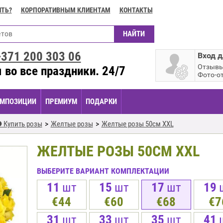
ИТЬ?
КОРПОРАТИВНЫМ КЛИЕНТАМ
КОНТАКТЫ
+371
200 303 06
Вход д
Отзыв
 во все праздники. 24/7
Фото-о
МПОЗИЦИИ
ПРЕМИУМ
ПОДАРКИ
 Купить розы
Желтые розы
Желтые розы 50см XXL
ЖЕЛТЫЕ РОЗЫ 50СМ XXL
ВЫБЕРИТЕ ВАРИАНТ КОМПЛЕКТАЦИИ
11
шт
15
шт
17
шт
19
€44
€60
€68
€7
31
шт
33
шт
35
шт
41