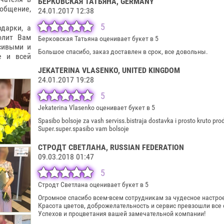
БЕРКОВСКАЯ ТАТЬЯНА
, GERMANY
общение,
24.01.2017 12:38
5
дарки, а
РМЕ СЕРДЦА
олит Вам
Берковская Татьяна оценивает букет в 5
 900ГР
сивыми и
Большое спасибо, заказ доставлен в срок, все довольны.
0€
е и всей
JEKATERINA VLASENKO
, UNITED KINGDOM
24.01.2017 19:28
5
Jekaterina Vlasenko оценивает букет в 5
Spasibo bolsoje za vash serviss.bistraja dostavka i prosto kruto pro
Super.super.spasibo vam bolsoje
СТРОДТ СВЕТЛАНА
, RUSSIAN FEDERATION
09.03.2018 01:47
5
Стродт Светлана оценивает букет в 5
Огромное спасибо всем-всем сотрудникам за чудесное настро
Красота цветов, доброжелательность и сервис превзошли все
Успехов и процветания вашей замечательной компании!