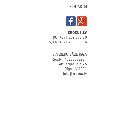
КОНТАКТЫ
KROKUS.LV
RU: +371 259 073 00
LV/EN: +371 200 303 06
SIA ZIEDU BĀZE RīGA
Reģ.Nr. 40203062931
Artilerijas iela 25
Rīga, LV-1001
info@krokus.lv