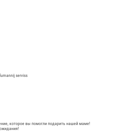
dumannij serviss
ение, которое вы помогли подарить нашей маме!
 ожидания!