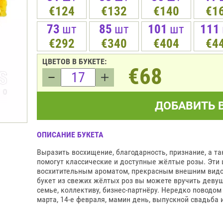
€124
€132
€140
€1
73
шт
85
шт
101
шт
111
€292
€340
€404
€4
ЦВЕТОВ В БУКЕТЕ:
€68
ДОБАВИТЬ 
ОПИСАНИЕ БУКЕТА
Выразить восхищение, благодарность, признание, а т
помогут классические и доступные жёлтые розы. Эти
восхитительным ароматом, прекрасным внешним видом
букет из свежих жёлтых роз вы можете вручить девушке
семье, коллективу, бизнес-партнёру. Нередко поводом
марта, 14-е февраля, мамин день, выпускной свадьба