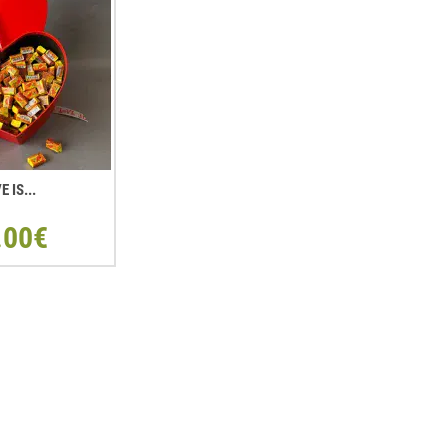
E IS...
.00€