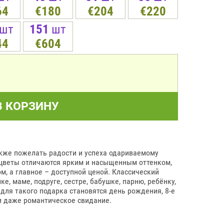
64
€180
€204
€220
шт
151
шт
44
€604
В КОРЗИНУ
акже пожелать радости и успеха одариваемому
 цветы отличаются ярким и насыщенным оттенком,
, а главное – доступной ценой. Классический
, маме, подруге, сестре, бабушке, парню, ребёнку,
 для такого подарка становятся день рождения, 8-е
 и даже романтическое свидание.