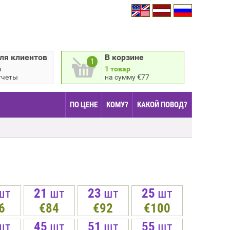
ля клиентов
В корзине
1
ы
1 товар
тчеты
на сумму €77
ПО ЦЕНЕ
КОМУ?
КАКОЙ ПОВОД?
шт
21
шт
23
шт
25
шт
6
€84
€92
€100
шт
45
шт
51
шт
55
шт