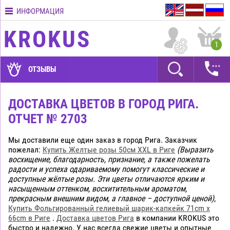
ИНФОРМАЦИЯ
Контакты
KROKUS
Условия
1
доставки
ГАРАНТИИ
ОТЗЫВЫ
Как
оплатить?
ДОСТАВКА ЦВЕТОВ В ГОРОД РИГА.
ОТЧЕТ № 2703
Как
оформить
заказ?
Мы доставили еще один заказ в город Рига. Заказчик
пожелал:
Купить Желтые розы 50см XXL в Риге
(Выразить
восхищение, благодарность, признание, а также пожелать
радости и успеха одариваемому помогут классические и
доступные жёлтые розы. Эти цветы отличаются ярким и
насыщенным оттенком, восхитительным ароматом,
прекрасным внешним видом, а главное – доступной ценой)
,
Купить Фольгированный гелиевый шарик-капкейк 71cm x
66cm в Риге
.
Доставка цветов Рига
в компании KROKUS это
быстро и надежно. У нас всегда свежие цветы и опытные