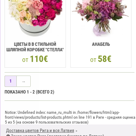
ЦВЕТЫ В В СТИЛЬНОЙ
АНАБЕЛЬ
ШЛЯПНОЙ КОРОБКЕ "СТЕЛЛА"
110€
58€
от
от
1
→
ПОКАЗАНО
1
-
2
(ВСЕГО
2
)
Notice: Undefined index: name_ru_multi in /home/flowers/html/app-
front/views/products/list-products.phtml on line 191 в Риге
-
средняя оценка
5
из
5
(на основе
9
пользовательских отзывов)
Доставка цветов Рига и вся Латвия