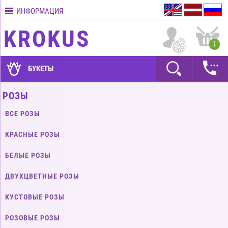
ИНФОРМАЦИЯ
Контакты
KROKUS
Условия
1
доставки
ГАРАНТИИ
БУКЕТЫ
Как
РОЗЫ
оплатить?
ВСЕ РОЗЫ
Как
оформить
КРАСНЫЕ РОЗЫ
заказ?
БЕЛЫЕ РОЗЫ
ДВУХЦВЕТНЫЕ РОЗЫ
КУСТОВЫЕ РОЗЫ
РОЗОВЫЕ РОЗЫ