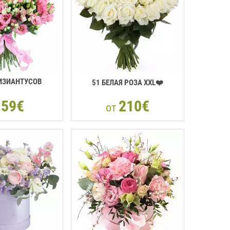
ИЗИАНТУСОВ
51 БЕЛАЯ РОЗА XXL❤️
59€
210€
т
от