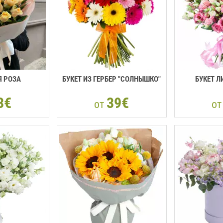
Я РОЗА
БУКЕТ ИЗ ГЕРБЕР "СОЛНЫШКО"
БУКЕТ Л
3€
39€
от
о