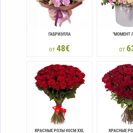
ГАБРИЭЛЛА
''МОМЕНТ 
48€
6
от
от
КРАСНЫЕ РОЗЫ 40CМ XXL
КРАСНЫЕ Р