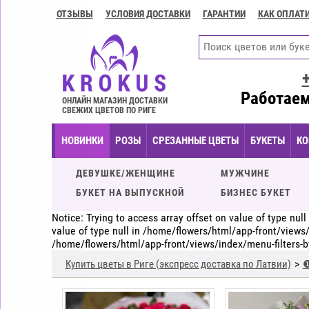
ОТЗЫВЫ
УСЛОВИЯ ДОСТАВКИ
ГАРАНТИИ
КАК ОПЛАТ
Контакты
Условия
доставки
ГАРАНТИИ
Работаем
ОНЛАЙН МАГАЗИН ДОСТАВКИ
СВЕЖИХ ЦВЕТОВ ПО РИГЕ
Как
оплатить?
НОВИНКИ
РОЗЫ
СРЕЗАННЫЕ ЦВЕТЫ
БУКЕТЫ
КО
Как
оформить
ДЕВУШКЕ/ЖЕНЩИНЕ
МУЖЧИНЕ
заказ?
БУКЕТ НА ВЫПУСКНОЙ
БИЗНЕС БУКЕТ
Notice: Trying to access array offset on value of type nu
value of type null in /home/flowers/html/app-front/views/
/home/flowers/html/app-front/views/index/menu-filters-
Купить цветы в Риге (экспресс доставка по Латвии)
❶