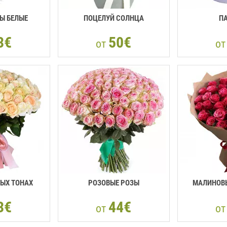
Ы БЕЛЫЕ
ПОЦЕЛУЙ СОЛНЦА
П
3€
50€
от
о
НЫХ ТОНАХ
РОЗОВЫЕ РОЗЫ
МАЛИНОВЫ
3€
44€
от
о