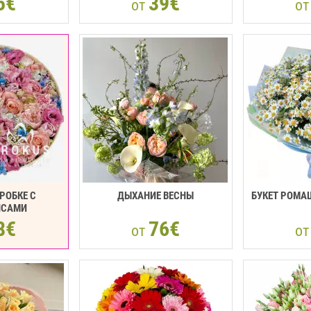
5€
39€
от
о
РОБКЕ С
ДЫХАНИЕ ВЕСНЫ
БУКЕТ РОМА
НCАМИ
8€
76€
от
о