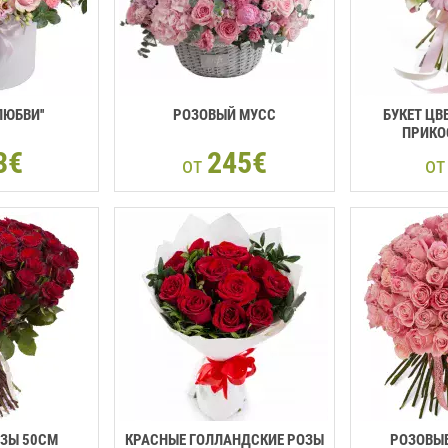
ЛЮБВИ''
РОЗОВЫЙ МУСС
БУКЕТ ЦВ
ПРИКО
3€
245€
от
о
ОЗЫ 50CМ
КРАСНЫЕ ГОЛЛАНДСКИЕ РОЗЫ
РОЗОВЫЕ