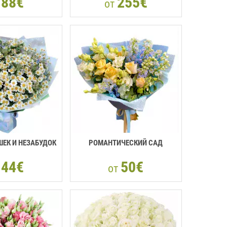
88€
255€
т
от
ШЕК И НЕЗАБУДОК
РОМАНТИЧЕСКИЙ САД
44€
50€
т
от