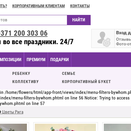
ИТЬ?
КОРПОРАТИВНЫМ КЛИЕНТАМ
КОНТАКТЫ
+371
200 303 06
Вход д
Отзыв
 во все праздники. 24/7
Фото-о
МПОЗИЦИИ
ПРЕМИУМ
ПОДАРКИ
РЕБЕНКУ
СЕМЬЕ
КОЛЛЕКТИВУ
КОРПОРАТИВНЫЙ БУКЕТ
ll in /home/flowers/html/app-front/views/index/menu-filters-bywhom.ph
index/menu-filters-bywhom.phtml on line 56 Notice: Trying to access ar
bywhom.phtml on line 57
 Цветы Рига