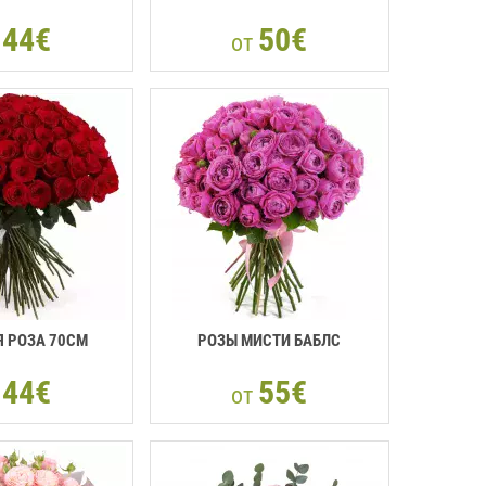
44€
50€
т
от
 РОЗА 70СМ
РОЗЫ МИСТИ БАБЛС
44€
55€
т
от