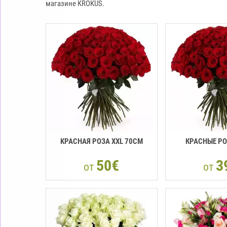
магазине KROKUS.
KРАСНАЯ РОЗА XXL 70СМ
КРАСНЫЕ Р
50€
3
от
от