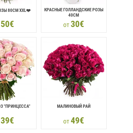
КРАСНЫЕ ГОЛЛАНДСКИЕ РОЗЫ
ОЗЫ 80CM XXL❤️
40CM
50€
30€
т
от
ОЗ "ПРИНЦЕССА"
МАЛИНОВЫЙ РАЙ
39€
49€
т
от