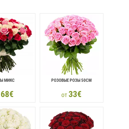
Ы МИКС
РОЗОВЫЕ РОЗЫ 50СМ
68€
33€
т
от