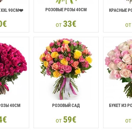
РОЗОВЫЕ РОЗЫ 40CM
XXL 90СМ❤️
КРАСНЫЕ Р
0€
33€
от
о
РОЗЫ 40СМ
РОЗОВЫЙ САД
БУКЕТ ИЗ Р
4€
59€
от
о