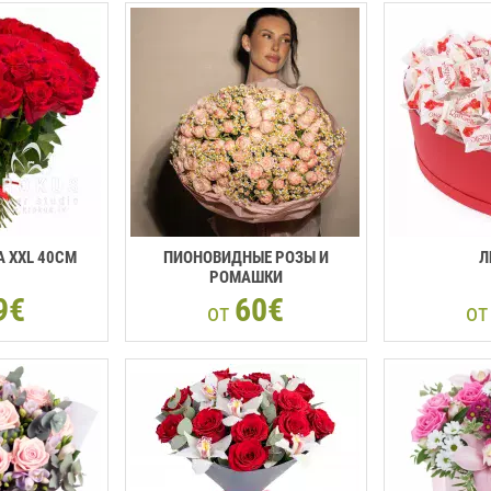
 XXL 40CM
ПИОНОВИДНЫЕ РОЗЫ И
Л
РОМАШКИ
9€
60€
от
о