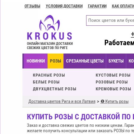
ОТЗЫВЫ
УСЛОВИЯ ДОСТАВКИ
ГАРАНТИИ
КАК ОПЛАТ
Контакты
Условия
доставки
ГАРАНТИИ
Работаем
ОНЛАЙН МАГАЗИН ДОСТАВКИ
СВЕЖИХ ЦВЕТОВ ПО РИГЕ
Как
оплатить?
НОВИНКИ
РОЗЫ
СРЕЗАННЫЕ ЦВЕТЫ
БУКЕТЫ
КО
Как
оформить
КРАСНЫЕ РОЗЫ
КУСТОВЫЕ РОЗЫ
заказ?
БЕЛЫЕ РОЗЫ
РОЗОВЫЕ РОЗЫ
ДВУХЦВЕТНЫЕ РОЗЫ
КРЕМОВЫЕ РОЗЫ
Доставка цветов Рига и вся Латвия
❶ Купить розы
КУПИТЬ РОЗЫ С ДОСТАВКОЙ ПО Р
Заказ и доставка свежих цветов по низким ценам. Гара
желаете получить консультации или заказать РОЗЫ по те