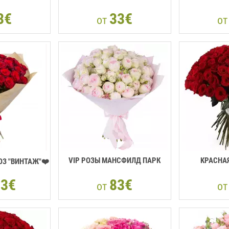
3€
33€
от
о
VIP РОЗЫ МАНСФИЛД ПАРК
KРАСНАЯ
ОЗ "ВИНТАЖ"❤️
33€
83€
от
о