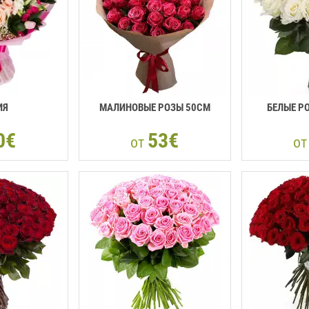
ИЯ
МАЛИНОВЫЕ РОЗЫ 50СМ
БЕЛЫЕ Р
0€
53€
от
о