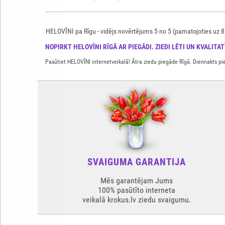
HELOVĪNI pa Rīgu
-
vidējs novērtējums
5
no
5
(pamatojoties uz
8
NOPIRKT HELOVĪNI RĪGĀ AR PIEGĀDI. ZIEDI LĒTI UN KVALITATĪ
Pasūtiet HELOVĪNI internetveikalā! Ātra ziedu piegāde Rīgā. Diennakts pie
SVAIGUMA GARANTIJA
Mēs garantējam Jums
100% pasūtīto interneta
veikalā krokus.lv ziedu svaigumu.