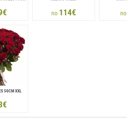
9€
114€
no
n
S 50CM XXL
3€