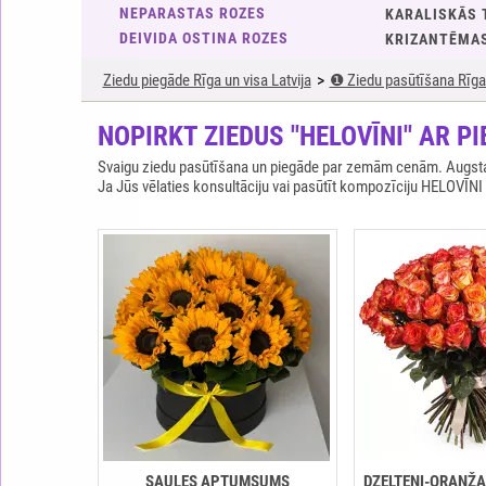
NEPARASTAS ROZES
KARALISKĀS 
DEIVIDA OSTINA ROZES
KRIZANTĒMA
Ziedu piegāde Rīga un visa Latvija
❶ Ziedu pasūtīšana Rīga 
NOPIRKT ZIEDUS "HELOVĪNI" AR PI
Svaigu ziedu pasūtīšana un piegāde par zemām cenām. Augstas 
Ja Jūs vēlaties konsultāciju vai pasūtīt kompozīciju HELOVĪNI
SAULES APTUMSUMS
DZELTENI-ORANŽA