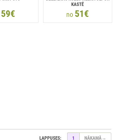
KASTĒ
59€
51€
o
no
LAPPUSES:
1
NĀKAMĀ
→