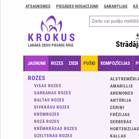
ATSAUKSMES
PIEGĀDES NOSACĪJUMI
GARANTIJAS
KĀ
Kontakti
Piegādes
nosacījumi
GARANTIJAS
Strādāj
LABĀKĀ ZIEDU PIEGĀDE RĪGĀ
Kā
apmaksāt?
JAUNUMI
ROZES
ZIEDI
PUŠĶI
KOMPOZĪCIJAS
P
Kā
noformēt
ROZES
ALSTREMĒRI
pasūtījumu?
VISAS ROZES
AMARILLIS
SARKANAS ROZES
ANEMONES
BALTAS ROZES
ANTŪRIJA
DIVKRĀSU ROZES
CERIŅI
KRŪMROZES
FRĒZIJAS
ROZĀ ROZES
GERBERAS
KRĒMKRĀSAS ROZES
HORTENZIJA
DZELTENAS ROZES
KALLAS