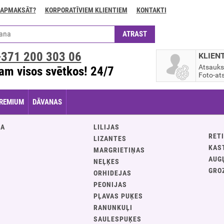
 APMAKSĀT?
KORPORATĪVIEM KLIENTIEM
KONTAKTI
+371
200 303 06
KLIEN
Atsauk
am visos svētkos! 24/7
Foto-ats
REMIUM
DĀVANAS
JA
LILIJAS
RETI
LIZANTES
KAS
MARGRIETIŅAS
AUG
NEĻĶES
GRO
ORHIDEJAS
PEONIJAS
PĻAVAS PUĶES
S
RANUNKUĻI
SAULESPUĶES