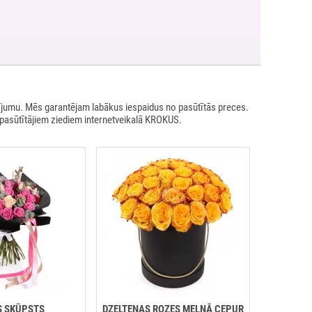
ījumu. Mēs garantējam labākus iespaidus no pasūtītās preces.
 pasūtītājiem ziediem internetveikalā KROKUS.
S SKŪPSTS
DZELTENAS ROZES MELNĀ CEPUR