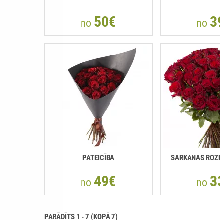
50€
3
no
no
PATEICĪBA
SARKANAS ROZE
49€
3
no
no
PARĀDĪTS
1
-
7
(KOPĀ
7
)