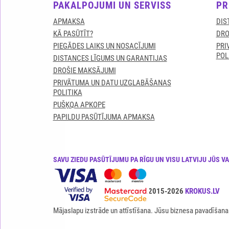
PAKALPOJUMI UN SERVISS
PR
APMAKSA
DIS
KĀ PASŪTĪT?
DRO
PIEGĀDES LAIKS UN NOSACĪJUMI
PRI
POL
DISTANCES LĪGUMS UN GARANTIJAS
DROŠIE MAKSĀJUMI
PRIVĀTUMA UN DATU UZGLABĀŠANAS
POLITIKA
PUŠĶQA APKOPE
PAPILDU PASŪTĪJUMA APMAKSA
SAVU ZIEDU PASŪTĪJUMU PA RĪGU UN VISU LATVIJU JŪS V
Visas tiesības ir aizsargātas© 2015-2026
KROKUS.LV
Mājaslapu izstrāde un attīstīšana. Jūsu biznesa pavadīšana 