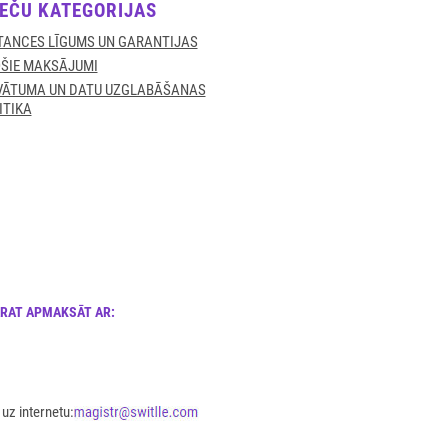
EČU KATEGORIJAS
TANCES LĪGUMS UN GARANTIJAS
ŠIE MAKSĀJUMI
VĀTUMA UN DATU UZGLABĀŠANAS
ITIKA
ARAT APMAKSĀT AR:
uz internetu: