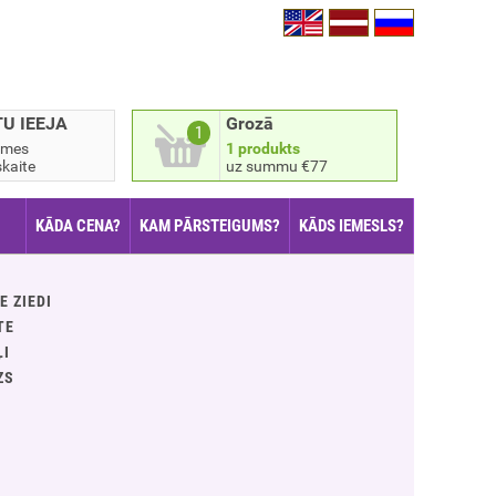
TU IEEJA
Grozā
1
smes
1 produkts
kaite
uz summu €77
KĀDA CENA?
KAM PĀRSTEIGUMS?
KĀDS IEMESLS?
E ZIEDI
TE
ĻI
ZS