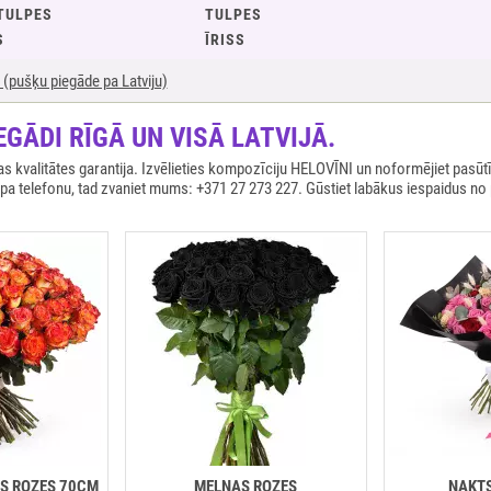
TULPES
TULPES
S
ĪRISS
(pušķu piegāde pa Latviju)
EGĀDI RĪGĀ UN VISĀ LATVIJĀ.
kvalitātes garantija. Izvēlieties kompozīciju HELOVĪNI un noformējiet pasūt
 pa telefonu, tad zvaniet mums: +371 27 273 227. Gūstiet labākus iespaidus no
S ROZES 70CM
MELNAS ROZES
NAKT