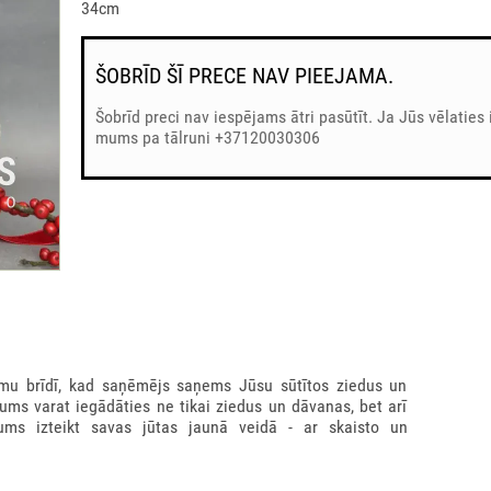
34cm
ŠOBRĪD ŠĪ PRECE NAV PIEEJAMA.
Šobrīd preci nav iespējams ātri pasūtīt. Ja Jūs vēlaties 
mums pa tālruni +37120030306
u brīdī, kad saņēmējs saņems Jūsu sūtītos ziedus un
ums varat iegādāties ne tikai ziedus un dāvanas, bet arī
ums izteikt savas jūtas jaunā veidā - ar skaisto un