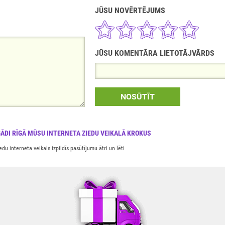
JŪSU NOVĒRTĒJUMS
JŪSU KOMENTĀRA LIETOTĀJVĀRDS
NOSŪTĪT
EGĀDI RĪGĀ MŪSU INTERNETA ZIEDU VEIKALĀ KROKUS
u interneta veikals izpildīs pasūtījumu ātri un lēti