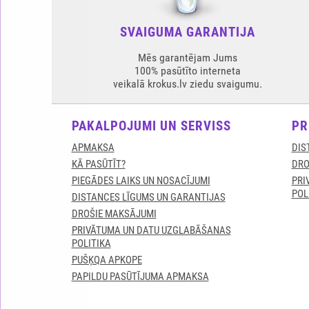
SVAIGUMA GARANTIJA
Mēs garantējam Jums
100% pasūtīto interneta
veikalā krokus.lv ziedu svaigumu.
PAKALPOJUMI UN SERVISS
PR
APMAKSA
DIS
KĀ PASŪTĪT?
DRO
PIEGĀDES LAIKS UN NOSACĪJUMI
PRI
POL
DISTANCES LĪGUMS UN GARANTIJAS
DROŠIE MAKSĀJUMI
PRIVĀTUMA UN DATU UZGLABĀŠANAS
POLITIKA
PUŠĶQA APKOPE
PAPILDU PASŪTĪJUMA APMAKSA