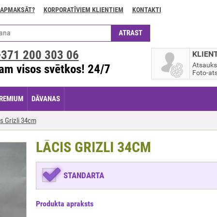
 APMAKSĀT?
KORPORATĪVIEM KLIENTIEM
KONTAKTI
+371
200 303 06
KLIEN
Atsauk
am visos svētkos! 24/7
Foto-ats
REMIUM
DĀVANAS
s Grizli 34cm
LĀCIS GRIZLI 34CM
STANDARTA
Produkta apraksts