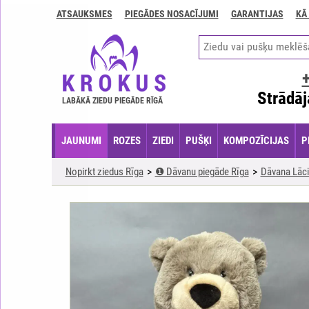
ATSAUKSMES
PIEGĀDES NOSACĪJUMI
GARANTIJAS
KĀ
Kontakti
Piegādes
nosacījumi
GARANTIJAS
Strādāj
LABĀKĀ ZIEDU PIEGĀDE RĪGĀ
Kā
apmaksāt?
JAUNUMI
ROZES
ZIEDI
PUŠĶI
KOMPOZĪCIJAS
P
Kā
noformēt
Nopirkt ziedus Rīga
❶ Dāvanu piegāde Rīga
Dāvana Lāci
pasūtījumu?