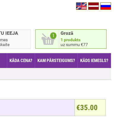
TU IEEJA
Grozā
1
smes
1 produkts
kaite
uz summu €77
KĀDA CENA?
KAM PĀRSTEIGUMS?
KĀDS IEMESLS?
€35.00