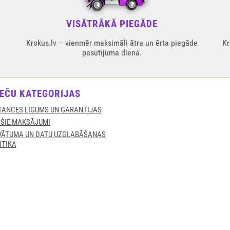
VISĀTRĀKĀ PIEGĀDE
Krokus.lv – vienmēr maksimāli ātra un ērta piegāde
Kr
pasūtījuma dienā.
EČU KATEGORIJAS
TANCES LĪGUMS UN GARANTIJAS
ŠIE MAKSĀJUMI
VĀTUMA UN DATU UZGLABĀŠANAS
ITIKA