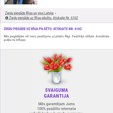
Ziedu piegāde Rīga un visa Latvija
❶ Ziedu piegāde uz Rīga pilsētu. Atskaite Nr. 6162
ZIEDU PIEGĀDE UZ RĪGA PILSĒTU. ATSKAITE NR. 6162
Mēs piegādājām vēl vienu pasūtījumu uz pilsētu Rīga. Pasūtītājs vēlējās: Aromātisks
pušķis no lefkojas
SVAIGUMA
GARANTIJA
Mēs garantējam Jums
100% pasūtīto interneta