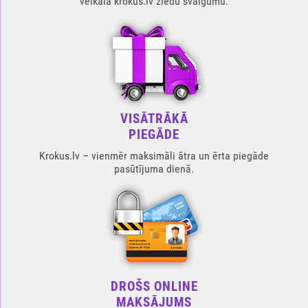
veikalā krokus.lv ziedu svaigumu.
VISĀTRĀKĀ
PIEGĀDE
Krokus.lv – vienmēr maksimāli ātra un ērta piegāde
pasūtījuma dienā.
DROŠS ONLINE
MAKSĀJUMS