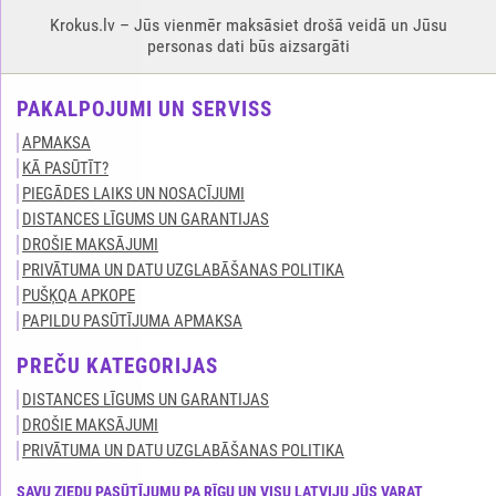
Krokus.lv – Jūs vienmēr maksāsiet drošā veidā un Jūsu
personas dati būs aizsargāti
PAKALPOJUMI UN SERVISS
APMAKSA
KĀ PASŪTĪT?
PIEGĀDES LAIKS UN NOSACĪJUMI
DISTANCES LĪGUMS UN GARANTIJAS
DROŠIE MAKSĀJUMI
PRIVĀTUMA UN DATU UZGLABĀŠANAS POLITIKA
PUŠĶQA APKOPE
PAPILDU PASŪTĪJUMA APMAKSA
PREČU KATEGORIJAS
DISTANCES LĪGUMS UN GARANTIJAS
DROŠIE MAKSĀJUMI
PRIVĀTUMA UN DATU UZGLABĀŠANAS POLITIKA
SAVU ZIEDU PASŪTĪJUMU PA RĪGU UN VISU LATVIJU JŪS VARAT