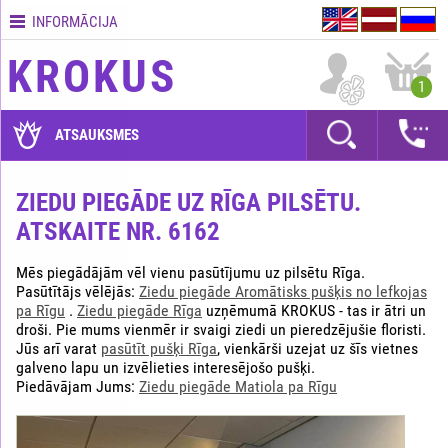
INFORMĀCIJA
Kontakti
KROKUS
Piegādes
1
nosacījumi
GARANTIJAS
ATSAUKSMES
Kā
apmaksāt?
ZIEDU PIEGĀDE UZ RĪGA PILSĒTU.
ATSKAITE NR. 6162
Kā
noformēt
pasūtījumu?
Mēs piegādājām vēl vienu pasūtījumu uz pilsētu Rīga.
Pasūtītājs vēlējās:
Ziedu piegāde Aromātisks pušķis no lefkojas
pa Rīgu
.
Ziedu piegāde Rīga
uzņēmumā KROKUS - tas ir ātri un
droši. Pie mums vienmēr ir svaigi ziedi un pieredzējušie floristi.
Jūs arī varat
pasūtīt pušķi Rīga
, vienkārši uzejat uz šīs vietnes
galveno lapu un izvēlieties interesējošo pušķi.
Piedāvājam Jums:
Ziedu piegāde Matiola pa Rīgu