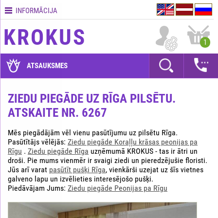
INFORMĀCIJA
Kontakti
KROKUS
Piegādes
1
nosacījumi
GARANTIJAS
ATSAUKSMES
Kā
apmaksāt?
ZIEDU PIEGĀDE UZ RĪGA PILSĒTU.
ATSKAITE NR. 6267
Kā
noformēt
pasūtījumu?
Mēs piegādājām vēl vienu pasūtījumu uz pilsētu Rīga.
Pasūtītājs vēlējās:
Ziedu piegāde Koraļļu krāsas peonijas pa
Rīgu
.
Ziedu piegāde Rīga
uzņēmumā KROKUS - tas ir ātri un
droši. Pie mums vienmēr ir svaigi ziedi un pieredzējušie floristi.
Jūs arī varat
pasūtīt pušķi Rīga
, vienkārši uzejat uz šīs vietnes
galveno lapu un izvēlieties interesējošo pušķi.
Piedāvājam Jums:
Ziedu piegāde Peonijas pa Rīgu