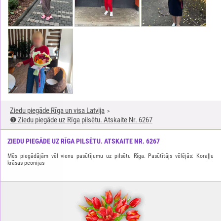
Ziedu piegāde Rīga un visa Latvija
❶ Ziedu piegāde uz Rīga pilsētu. Atskaite Nr. 6267
ZIEDU PIEGĀDE UZ RĪGA PILSĒTU. ATSKAITE NR. 6267
Mēs piegādājām vēl vienu pasūtījumu uz pilsētu Rīga. Pasūtītājs vēlējās: Koraļļu
krāsas peonijas