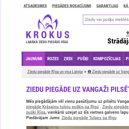
ATSAUKSMES
PIEGĀDES NOSACĪJUMI
GARANTIJAS
KĀ
Kontakti
Piegādes
nosacījumi
GARANTIJAS
Strādāj
LABĀKĀ ZIEDU PIEGĀDE RĪGĀ
Kā
apmaksāt?
JAUNUMI
ROZES
ZIEDI
PUŠĶI
KOMPOZĪCIJAS
P
Kā
noformēt
Ziedu piegāde Rīga un visa Latvija
❶ Ziedu piegāde uz Vanga
pasūtījumu?
ZIEDU PIEGĀDE UZ VANGAŽI PILSĒ
Mēs piegādājām vēl vienu pasūtījumu uz pilsētu Vangaž
piegāde Krāsainu tulpju pušķis pa Rīgu
.
Ziedu piegāde
pušķi Rīga
, vienkārši uzejat uz šīs vietnes galveno lapu
Piedāvājam Jums:
Ziedu piegāde Tulpes pa Rīgu