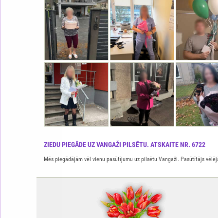
ZIEDU PIEGĀDE UZ VANGAŽI PILSĒTU. ATSKAITE NR. 6722
Mēs piegādājām vēl vienu pasūtījumu uz pilsētu Vangaži. Pasūtītājs vēlējās