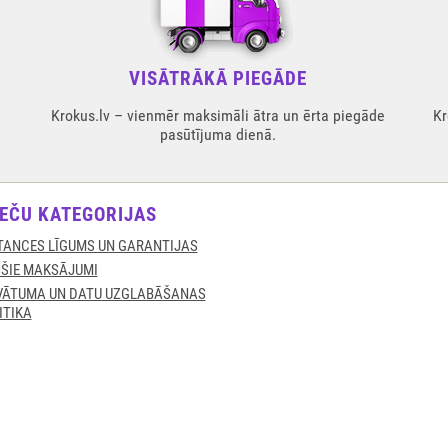
VISĀTRĀKĀ PIEGĀDE
Krokus.lv – vienmēr maksimāli ātra un ērta piegāde
Kr
pasūtījuma dienā.
EČU KATEGORIJAS
TANCES LĪGUMS UN GARANTIJAS
ŠIE MAKSĀJUMI
VĀTUMA UN DATU UZGLABĀŠANAS
ITIKA