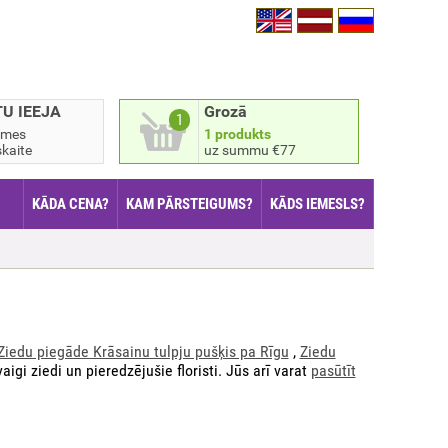
TU IEEJA
Grozā
1
smes
1 produkts
kaite
uz summu €77
KĀDA CENA?
KAM PĀRSTEIGUMS?
KĀDS IEMESLS?
Ziedu piegāde Krāsainu tulpju pušķis pa Rīgu
,
Ziedu
gi ziedi un pieredzējušie floristi. Jūs arī varat
pasūtīt