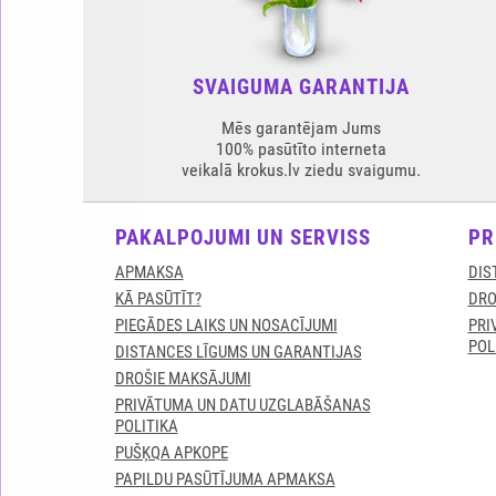
SVAIGUMA GARANTIJA
Mēs garantējam Jums
100% pasūtīto interneta
veikalā krokus.lv ziedu svaigumu.
PAKALPOJUMI UN SERVISS
PR
APMAKSA
DIS
KĀ PASŪTĪT?
DRO
PIEGĀDES LAIKS UN NOSACĪJUMI
PRI
POL
DISTANCES LĪGUMS UN GARANTIJAS
DROŠIE MAKSĀJUMI
PRIVĀTUMA UN DATU UZGLABĀŠANAS
POLITIKA
PUŠĶQA APKOPE
PAPILDU PASŪTĪJUMA APMAKSA