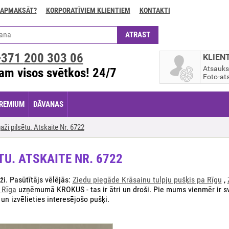
 APMAKSĀT?
KORPORATĪVIEM KLIENTIEM
KONTAKTI
+371
200 303 06
KLIEN
Atsauk
am visos svētkos! 24/7
Foto-ats
REMIUM
DĀVANAS
ži pilsētu. Atskaite Nr. 6722
TU. ATSKAITE NR. 6722
i. Pasūtītājs vēlējās:
Ziedu piegāde Krāsainu tulpju pušķis pa Rīgu
,
 Rīga
uzņēmumā KROKUS - tas ir ātri un droši. Pie mums vienmēr ir svai
 un izvēlieties interesējošo pušķi.