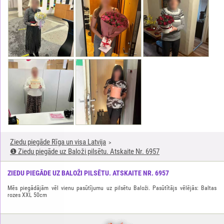
Ziedu piegāde Rīga un visa Latvija
❶ Ziedu piegāde uz Baloži pilsētu. Atskaite Nr. 6957
ZIEDU PIEGĀDE UZ BALOŽI PILSĒTU. ATSKAITE NR. 6957
Mēs piegādājām vēl vienu pasūtījumu uz pilsētu Baloži. Pasūtītājs vēlējās: Baltas
rozes XXL 50cm