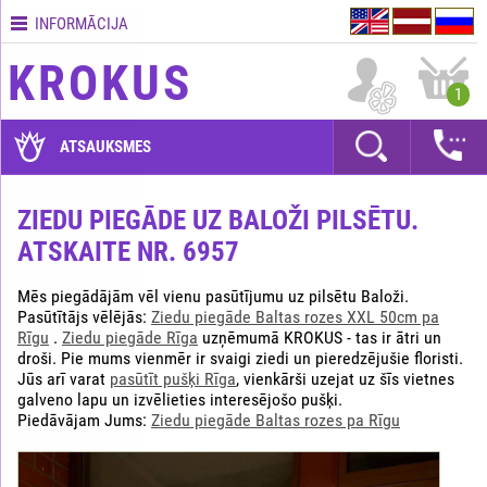
INFORMĀCIJA
Kontakti
KROKUS
Piegādes
1
nosacījumi
GARANTIJAS
ATSAUKSMES
Kā
apmaksāt?
ZIEDU PIEGĀDE UZ BALOŽI PILSĒTU.
ATSKAITE NR. 6957
Kā
noformēt
pasūtījumu?
Mēs piegādājām vēl vienu pasūtījumu uz pilsētu Baloži.
Pasūtītājs vēlējās:
Ziedu piegāde Baltas rozes XXL 50cm pa
Rīgu
.
Ziedu piegāde Rīga
uzņēmumā KROKUS - tas ir ātri un
droši. Pie mums vienmēr ir svaigi ziedi un pieredzējušie floristi.
Jūs arī varat
pasūtīt pušķi Rīga
, vienkārši uzejat uz šīs vietnes
galveno lapu un izvēlieties interesējošo pušķi.
Piedāvājam Jums:
Ziedu piegāde Baltas rozes pa Rīgu