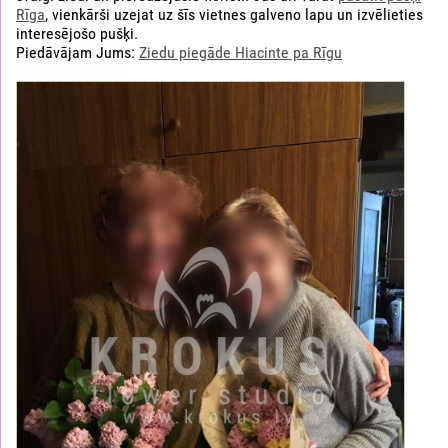
Rīga
, vienkārši uzejat uz šīs vietnes galveno lapu un izvēlieties
interesējošo pušķi.
Piedāvājam Jums:
Ziedu piegāde Hiacinte pa Rīgu