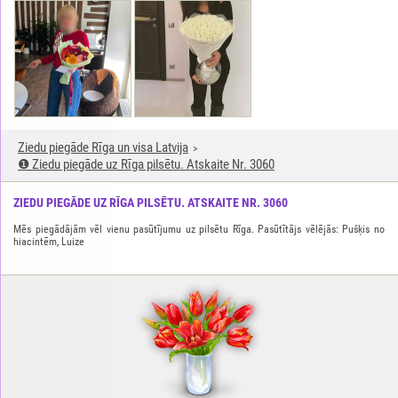
Ziedu piegāde Rīga un visa Latvija
❶ Ziedu piegāde uz Rīga pilsētu. Atskaite Nr. 3060
ZIEDU PIEGĀDE UZ RĪGA PILSĒTU. ATSKAITE NR. 3060
Mēs piegādājām vēl vienu pasūtījumu uz pilsētu Rīga. Pasūtītājs vēlējās: Pušķis no
hiacintēm, Luize