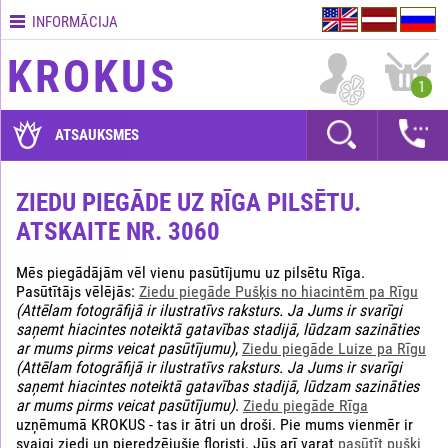
INFORMĀCIJA
Kontakti
KROKUS
Piegādes
1
nosacījumi
GARANTIJAS
ATSAUKSMES
Kā
apmaksāt?
ZIEDU PIEGĀDE UZ RĪGA PILSĒTU.
ATSKAITE NR. 3060
Kā
noformēt
pasūtījumu?
Mēs piegādājām vēl vienu pasūtījumu uz pilsētu Rīga.
Pasūtītājs vēlējās:
Ziedu piegāde Pušķis no hiacintēm pa Rīgu
(Attēlam fotogrāfijā ir ilustratīvs raksturs. Ja Jums ir svarīgi
saņemt hiacintes noteiktā gatavības stadijā, lūdzam sazināties
ar mums pirms veicat pasūtījumu)
,
Ziedu piegāde Luize pa Rīgu
(Attēlam fotogrāfijā ir ilustratīvs raksturs. Ja Jums ir svarīgi
saņemt hiacintes noteiktā gatavības stadijā, lūdzam sazināties
ar mums pirms veicat pasūtījumu)
.
Ziedu piegāde Rīga
uzņēmumā KROKUS - tas ir ātri un droši. Pie mums vienmēr ir
svaigi ziedi un pieredzējušie floristi. Jūs arī varat
pasūtīt pušķi