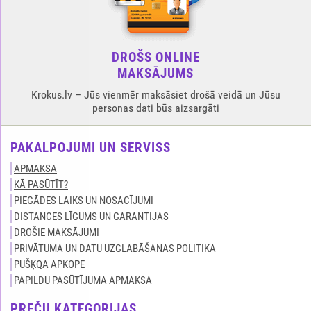
DROŠS ONLINE
MAKSĀJUMS
Krokus.lv – Jūs vienmēr maksāsiet drošā veidā un Jūsu
personas dati būs aizsargāti
PAKALPOJUMI UN SERVISS
APMAKSA
KĀ PASŪTĪT?
PIEGĀDES LAIKS UN NOSACĪJUMI
DISTANCES LĪGUMS UN GARANTIJAS
DROŠIE MAKSĀJUMI
PRIVĀTUMA UN DATU UZGLABĀŠANAS POLITIKA
PUŠĶQA APKOPE
PAPILDU PASŪTĪJUMA APMAKSA
PREČU KATEGORIJAS