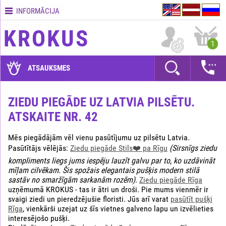
INFORMĀCIJA
Kontakti
KROKUS
Piegādes
1
nosacījumi
GARANTIJAS
ATSAUKSMES
Kā
apmaksāt?
ZIEDU PIEGĀDE UZ LATVIA PILSĒTU.
ATSKAITE NR. 42
Kā
noformēt
pasūtījumu?
Mēs piegādājām vēl vienu pasūtījumu uz pilsētu Latvia.
Pasūtītājs vēlējās:
Ziedu piegāde Stils❤️ pa Rīgu
(Sirsnīgs ziedu
kompliments liegs jums iespēju lauzīt galvu par to, ko uzdāvināt
mīļam cilvēkam. Šis spožais elegantais pušķis modern stilā
sastāv no smaržīgām sarkanām rozēm)
.
Ziedu piegāde Rīga
uzņēmumā KROKUS - tas ir ātri un droši. Pie mums vienmēr ir
svaigi ziedi un pieredzējušie floristi. Jūs arī varat
pasūtīt pušķi
Rīga
, vienkārši uzejat uz šīs vietnes galveno lapu un izvēlieties
interesējošo pušķi.