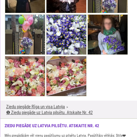
Ziedu piegāde Rīga un visa Latvija
❶ Ziedu piegāde uz Latvia pilsētu. Atskaite Nr. 42
ZIEDU PIEGĀDE UZ LATVIA PILSĒTU. ATSKAITE NR. 42
Mēs piegādājām vēl vienu pasūtījumu uz pilsētu Latvia. Pasūtītājs vēlējās: Stils❤️