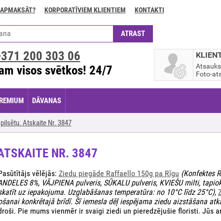
 APMAKSĀT?
KORPORATĪVIEM KLIENTIEM
KONTAKTI
+371
200 303 06
KLIEN
Atsauk
am visos svētkos! 24/7
Foto-ats
REMIUM
DĀVANAS
ilsētu. Atskaite Nr. 3847
 ATSKAITE NR. 3847
asūtītājs vēlējās:
Ziedu piegāde Raffaello 150g pa Rīgu
(Konfektes R
ANDELES 8%, VĀJPIENA pulveris, SŪKALU pulveris, KVIEŠU milti, tapioka
z: skatīt uz iepakojuma. Uzglabāšanas temperatūra: no 10°C līdz 25°C)
,
ošanai konkrētajā brīdī. Šī iemesla dēļ iespējama ziedu aizstāšana atk
ši. Pie mums vienmēr ir svaigi ziedi un pieredzējušie floristi. Jūs a