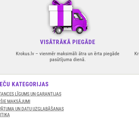
VISĀTRĀKĀ PIEGĀDE
Krokus.lv – vienmēr maksimāli ātra un ērta piegāde
Kr
pasūtījuma dienā.
EČU KATEGORIJAS
TANCES LĪGUMS UN GARANTIJAS
ŠIE MAKSĀJUMI
VĀTUMA UN DATU UZGLABĀŠANAS
ITIKA