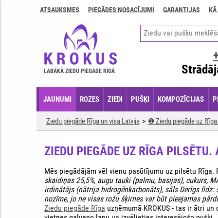
ATSAUKSMES
PIEGĀDES NOSACĪJUMI
GARANTIJAS
KĀ
Kontakti
Piegādes
nosacījumi
GARANTIJAS
Strādāj
LABĀKĀ ZIEDU PIEGĀDE RĪGĀ
Kā
apmaksāt?
JAUNUMI
ROZES
ZIEDI
PUŠĶI
KOMPOZĪCIJAS
P
Kā
noformēt
Ziedu piegāde Rīga un visa Latvija
❶ Ziedu piegāde uz Rīga p
pasūtījumu?
ZIEDU PIEGĀDE UZ RĪGA PILSĒTU.
Mēs piegādājām vēl vienu pasūtījumu uz pilsētu Rīga. P
skaidiņas 25,5%, augu tauki (palmu, basijas), cukurs, M
irdinātājs (nātrija hidrogēnkarbonāts), sāls Derīgs līd
nozīme, jo ne visas rožu šķirnes var būt pieejamas pārd
Ziedu piegāde Rīga
uzņēmumā KROKUS - tas ir ātri un dro
vietnes galveno lapu un izvēlieties interesējošo pušķi.