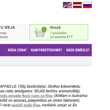
TU IEEJA
Grozā
1
smes
1 produkts
kaite
uz summu €77
KĀDA CENA?
KAM PĀRSTEIGUMS?
KĀDS IEMESLS?
AFFAELLO, 150g Sastāvdaļas: žāvētas kokosriekstu
s ciete, emulgators: SOJAS lecitīns; aromatizētāji,
Ziedu piegāde Rozā rozes pa Rīgu
(Attēlam ir ilustratīva
arībā no sezonas, pieejamības un citiem faktoriem)
.
rī varat
pasūtīt pušķi Rīga
, vienkārši uzejat uz šīs