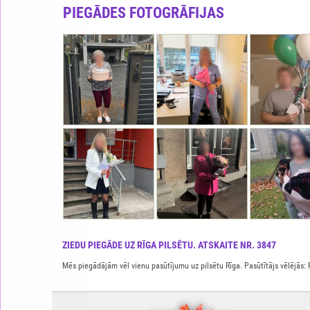
PIEGĀDES FOTOGRĀFIJAS
ZIEDU PIEGĀDE UZ RĪGA PILSĒTU. ATSKAITE NR. 3847
Mēs piegādājām vēl vienu pasūtījumu uz pilsētu Rīga. Pasūtītājs vēlējās: 