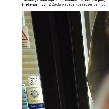
Piedāvājam Jums:
Ziedu piegāde Rozā rozes pa Rīgu