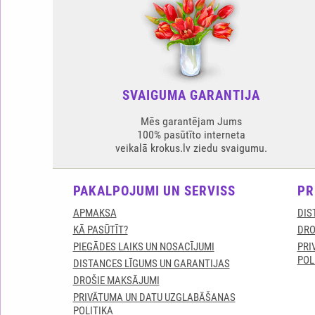
SVAIGUMA GARANTIJA
Mēs garantējam Jums
100% pasūtīto interneta
veikalā krokus.lv ziedu svaigumu.
PAKALPOJUMI UN SERVISS
PR
APMAKSA
DIS
KĀ PASŪTĪT?
DRO
PIEGĀDES LAIKS UN NOSACĪJUMI
PRI
POL
DISTANCES LĪGUMS UN GARANTIJAS
DROŠIE MAKSĀJUMI
PRIVĀTUMA UN DATU UZGLABĀŠANAS
POLITIKA